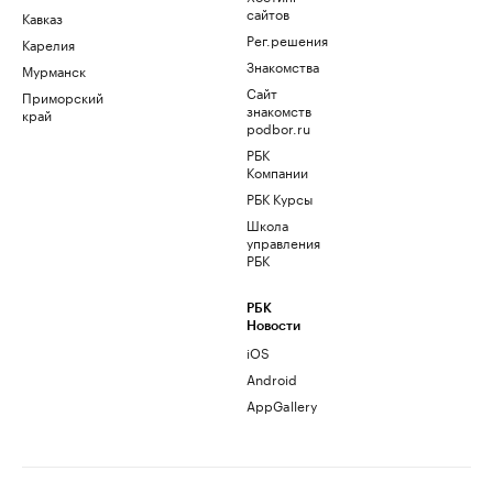
сайтов
Кавказ
Рег.решения
Карелия
Знакомства
Мурманск
Сайт
Приморский
знакомств
край
podbor.ru
РБК
Компании
РБК Курсы
Школа
управления
РБК
РБК
Новости
iOS
Android
AppGallery