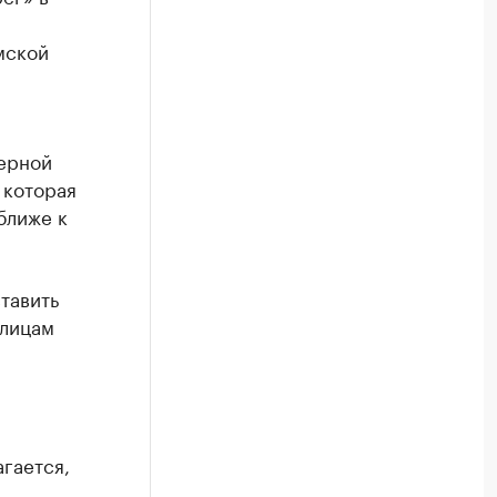
ской
верной
 которая
ближе к
тавить
улицам
гается,