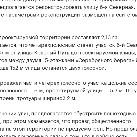
едполагается реконструировать улицу 6-я Северная.
 с параметрами реконструкции размещен на
сайте
ом
роектируемой территории составляет 2,13 га.
ается, что четырехполосным станет участок 6-й Се
7 м от улицы Красный Путь до проектируемой улицы,
тся между двумя 15-этажками «Серебряного берега» 
ще 152 м улицы останется двухполосной.
роезжей части четерехполосного участка должна сос
хполосного — 6 м, проектируемой улицы — 5-7 м. По 
трены тротуары шириной 2 м.
ечении улиц предполагается обустроить пешеходные
 при этом указывается, что проезд общественного
а на этой территории не предусмотрен. Но предпола
 ездить грузовики в связи с тем, что в районе есть