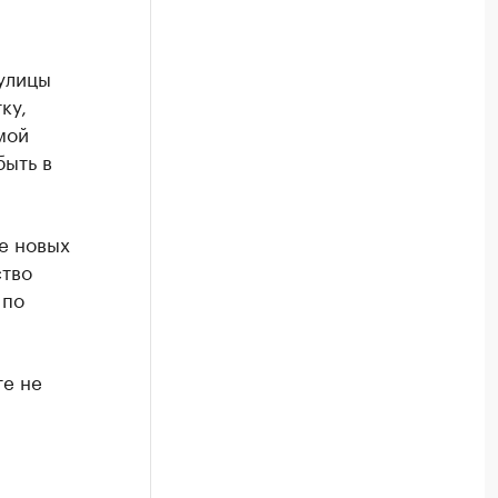
улицы
ку,
мой
быть в
е новых
ство
 по
те не