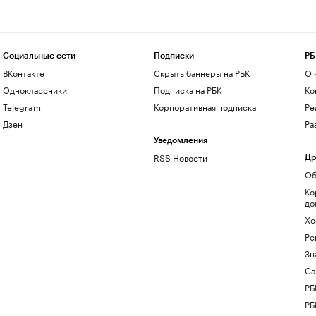
Социальные сети
Подписки
РБ
ВКонтакте
Скрыть баннеры на РБК
О 
Одноклассники
Подписка на РБК
Ко
Telegram
Корпоративная подписка
Ре
Дзен
Ра
Уведомления
RSS Новости
Др
Об
Ко
до
Хо
Ре
Зн
Са
РБ
РБ