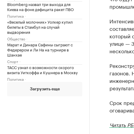
Bloomberg назвал три выхода для
промышле
Киева на фоне дефицита ракет ПВО
Политика
Интенсив
«Веселый молочник» Уолкер купил
билеты в Стамбул на случай
составляе
выдворения
который о
Общество
улице — 3
Марат и Динара Сафины сыграют с
Федерером и Ли На на турнире в
несколько
Шанхае
Спорт
Реконстр
ТАСС узнал о возможности скорого
газонов. 
визита Уиткоффа и Кушнера в Москву
Политика
инженерн
результат
Загрузить еще
Срок пре
оговарива
Читать РБ