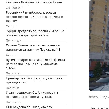
тайфуна «Долфин» в Японии и Китае
Общество
Российский пятиборец завоевал
первое золото на ЧЕ после допуска с
флагом
Спорт
Турция предложила России и Украине
объявить мораторий на бои
Политика
Пловец Степанов встал на колени и
извинился за критику Парижа на ЧЕ
Спорт
Вучич предрек затягивание конфликта
на Украине на еще одну «тяжелую
зиму»
Политика
Премьер Венгрии раскрыл, кто станет
президентом
Политика
Иран предложил США «исправить
поведение» по шести пунктам
Фото: Янде
Политика
Сын Байдена признал, что его
Для тран