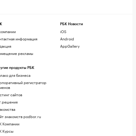
К
РБК Новости
компании
iOS
нтактная информация
Android
дакция
AppGallery
змещение рекламы
угие продукты РБК
лако для бизнеса
рпоративный регистратор
менов
стинг сайтов
г.решения
акомства
йт знакомств podbor.ru
К Компании
К Курсы