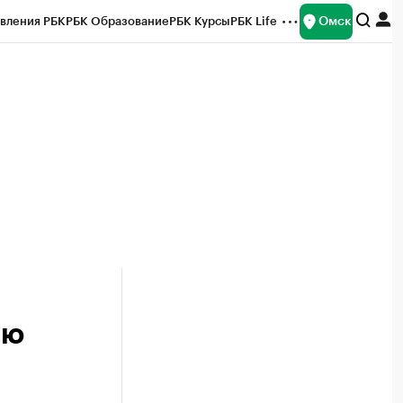
Омск
вления РБК
РБК Образование
РБК Курсы
РБК Life
и
Франшизы
Газета
Спецпроекты СПб
ты
-ю