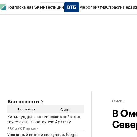
Подписка на РБК
Инвестиции
Мероприятия
Отрасли
Недви
Тренды
Визионеры
Национальные проекты
Город
Стиль
Крипто
РБК
Конференции СПб
Спецпроекты
Проверка контрагентов
Политика
Омск
Все новости
Омск
Весь мир
В Ом
Киты, тундра и космические пейзажи:
зачем ехать в восточную Арктику
Севе
РБК и УК Первая
Ураганный ветер и эвакуация. Кадры