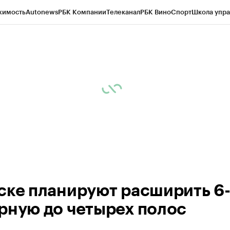
жимость
Autonews
РБК Компании
Телеканал
РБК Вино
Спорт
Школа упра
 Бизнес-среда
Дискуссионный клуб
Исследования
Кредитные рейтинг
Экономика
Бизнес
Технологии и медиа
Финансы
Рынок наличной валю
ске планируют расширить 6
рную до четырех полос