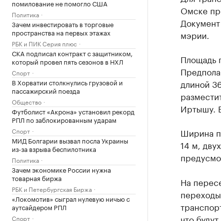
помилование не помогло США
Омске пр
Политика
Документ
Зачем инвестировать в торговые
пространства на первых этажах
мэрии.
РБК и ПИК Серия плюс
СКА подписал контракт с защитником,
Площадь п
который провел пять сезонов в НХЛ
Предполаг
Спорт
В Хорватии столкнулись грузовой и
длиной 36
пассажирский поезда
размести
Общество
Иртышу. Е
Футболист «Акрона» установил рекорд
РПЛ по заблокированным ударам
Спорт
Ширина п
МИД Болгарии вызвал посла Украины
14 м, дву
из-за взрыва беспилотника
предусмо
Политика
Зачем экономике России нужна
товарная биржа
На перес
РБК и Петербургская Биржа
переходы,
«Локомотив» сыграл нулевую ничью с
транспорт
аутсайдером РПЛ
что будут
Спорт