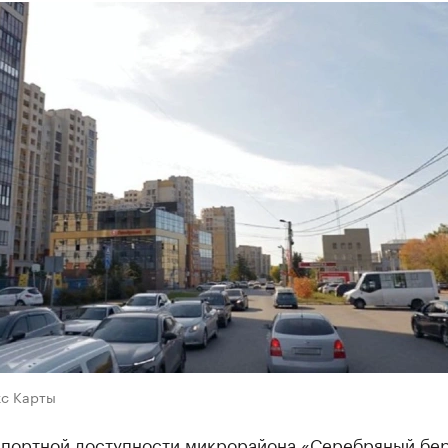
кс Карты
спортной доступности микрорайона «Серебряный бер