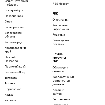
Санкт-Петербург
RSS Новости
и область
Екатеринбург
РБК
Новосибирск
О компании
Омск
Контактная
Башкортостан
информация
Вологодская
Редакция
область
Размещение
Калининград
рекламы
Краснодарский
край
Другие
Нижний
продукты
Новгород
РБК
Пермский край
Облако для
бизнеса
Ростов-на-Дону
Корпоративный
Татарстан
регистратор
Тюмень
доменов
Черноземье
Хостинг
сайтов
Кавказ
Рег.решения
Карелия
Знакомства