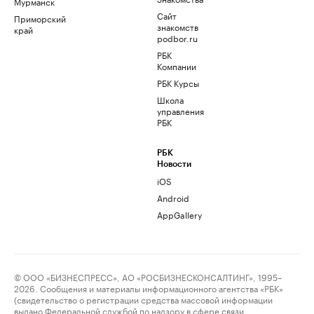
Мурманск
Сайт
Приморский
знакомств
край
podbor.ru
РБК
Компании
РБК Курсы
Школа
управления
РБК
РБК
Новости
iOS
Android
AppGallery
© ООО «БИЗНЕСПРЕСС», АО «РОСБИЗНЕСКОНСАЛТИНГ», 1995–
2026. Сообщения и материалы информационного агентства «РБК»
(свидетельство о регистрации средства массовой информации
выдано Федеральной службой по надзору в сфере связи,