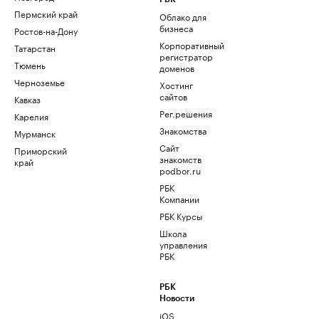
Пермский край
Облако для
бизнеса
Ростов-на-Дону
Корпоративный
Татарстан
регистратор
Тюмень
доменов
Черноземье
Хостинг
сайтов
Кавказ
Рег.решения
Карелия
Знакомства
Мурманск
Сайт
Приморский
знакомств
край
podbor.ru
РБК
Компании
РБК Курсы
Школа
управления
РБК
РБК
Новости
iOS