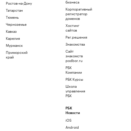
бизнеса
Ростов-на-Дону
Корпоративный
Татарстан
регистратор
Тюмень
доменов
Черноземье
Хостинг
сайтов
Кавказ
Рег.решения
Карелия
Знакомства
Мурманск
Сайт
Приморский
знакомств
край
podbor.ru
РБК
Компании
РБК Курсы
Школа
управления
РБК
РБК
Новости
iOS
Android