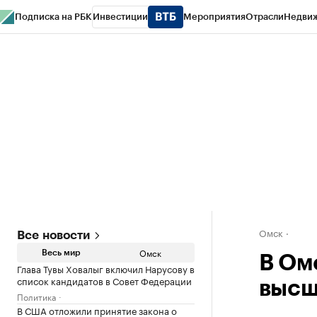
Подписка на РБК
Инвестиции
Мероприятия
Отрасли
Недви
Тренды
Визионеры
Национальные проекты
Город
Стиль
Крипто
РБК
Конференции СПб
Спецпроекты
Проверка контрагентов
Политика
Омск
Все новости
Омск
Весь мир
В Ом
Глава Тувы Ховалыг включил Нарусову в
список кандидатов в Совет Федерации
высш
Политика
В США отложили принятие закона о