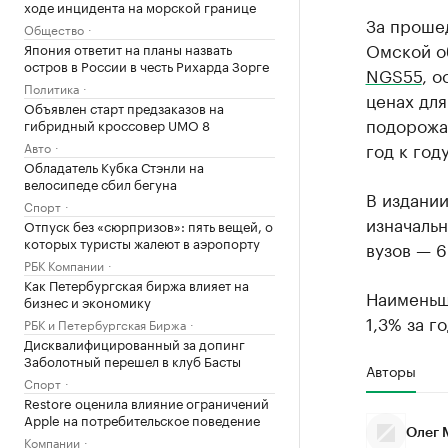
ходе инцидента на морской границе
За проше
Общество
Омской о
Япония ответит на планы назвать
остров в России в честь Рихарда Зорге
NGS55
, о
Политика
ценах для
Объявлен старт предзаказов на
подорожа
гибридный кроссовер UMO 8
год к год
Авто
Обладатель Кубка Стэнли на
велосипеде сбил бегуна
В издании
Спорт
изначальн
Отпуск без «сюрпризов»: пять вещей, о
которых туристы жалеют в аэропорту
вузов — 6
РБК Компании
Как Петербургская биржа влияет на
Наименьш
бизнес и экономику
1,3% за го
РБК и Петербургская Биржа
Дисквалифицированный за допинг
Заболотный перешел в клуб Басты
Авторы
Спорт
Restore оценила влияние ограничений
Apple на потребительское поведение
Олег 
Компании