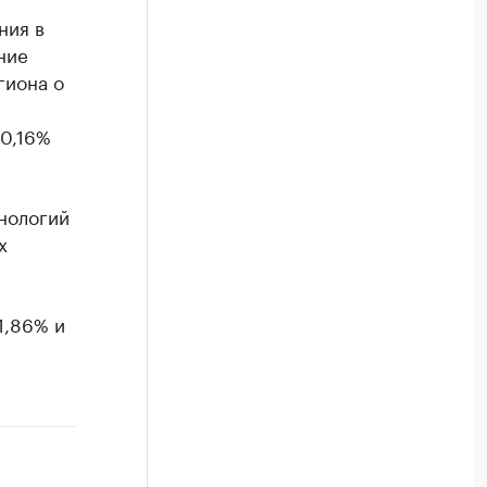
ния в
ние
гиона о
0,16%
хнологий
х
1,86% и