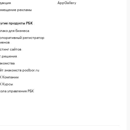
дакция
AppGallery
змещение рекламы
угие продукты РБК
лако для бизнеса
рпоративный регистратор
менов
стинг сайтов
г.решения
акомства
йт знакомств podbor.ru
К Компании
К Курсы
ола управления РБК