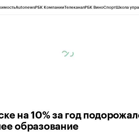
жимость
Autonews
РБК Компании
Телеканал
РБК Вино
Спорт
Школа упра
 Бизнес-среда
Дискуссионный клуб
Исследования
Кредитные рейтинг
Экономика
Бизнес
Технологии и медиа
Финансы
Рынок наличной валю
ске на 10% за год подорожал
ее образование