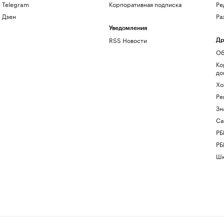
Telegram
Корпоративная подписка
Ре
Дзен
Ра
Уведомления
RSS Новости
Др
Об
Ко
до
Хо
Ре
Зн
Са
РБ
РБ
Шк