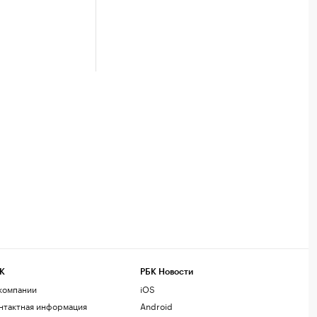
К
РБК Новости
компании
iOS
нтактная информация
Android