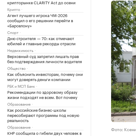
крипторынке CLARITY Act до осени
Крипто
Агент лучшего игрока ЧМ-2026
сообщил о его решении перейти в
«Барселону»
Спорт
Дню строителя — 70: как отмечают
юбилей и главные рекорды отрасли
Недвижимость
Верховный суд запретил лишать прав
без подтверждения личности водителя
Общество
Как объяснить инвесторам, почему они
могут доверять деньги компании
РБК и МСП Банк
Рекомендации по здоровому образу
жизни подходят не всем. Вот почему
Образование
Как российские бизнес-школы
пересобирают программы под новую
реальность
Образование
Фото: Ксен
КНР сообщила о гибели двух человек в