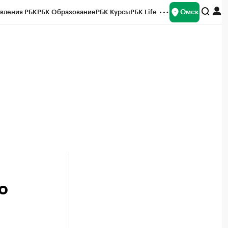
Омск
вления РБК
РБК Образование
РБК Курсы
РБК Life
и
Франшизы
Газета
Спецпроекты СПб
ты
о