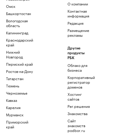
О компании
Омск
Контактная
Башкортостан
информация
Вологодская
Редакция
область
Размещение
Калининград
рекламы
Краснодарский
край
Другие
Нижний
продукты
Новгород
РБК
Пермский край
Облако для
бизнеса
Ростов-на-Дону
Корпоративный
Татарстан
регистратор
Тюмень
доменов
Черноземье
Хостинг
сайтов
Кавказ
Рег.решения
Карелия
Знакомства
Мурманск
Сайт
Приморский
знакомств
край
podbor.ru