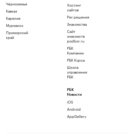
Черноземье
Хостинг
сайтов
Кавказ
Рег.решения
Карелия
Знакомства
Мурманск
Сайт
Приморский
знакомств
край
podbor.ru
РБК
Компании
РБК Курсы
Школа
управления
РБК
РБК
Новости
iOS
Android
AppGallery