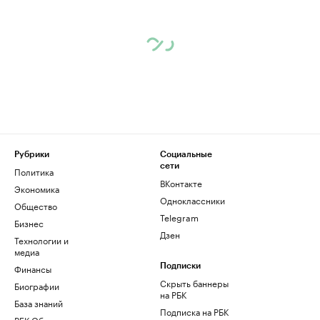
Рубрики
Социальные
сети
Политика
ВКонтакте
Экономика
Одноклассники
Общество
Telegram
Бизнес
Дзен
Технологии и
медиа
Финансы
Подписки
Скрыть баннеры
Биографии
на РБК
База знаний
Подписка на РБК
РБК Образование