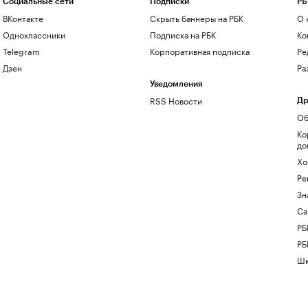
Социальные сети
Подписки
РБ
ВКонтакте
Скрыть баннеры на РБК
О 
Одноклассники
Подписка на РБК
Ко
Telegram
Корпоративная подписка
Ре
Дзен
Ра
Уведомления
RSS Новости
Др
Об
Ко
до
Хо
Ре
Зн
Са
РБ
РБ
Шк