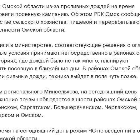
 Омской области из-за проливных дождей на время
овили посевную кампанию. Об этом РБК Омск сообщи
стве сельского хозяйства, пищевой и перерабатыва
нности Омской области.
тили в министерстве, соответствующие решения с ог
ные условия принимают непосредственно в районах о
ориях, где дождей было не так много, планируют
ть посевную в ближайшие дни. В районах Омской обл
и сильные дожди, техника выйдет в поля чуть позже.
м регионального Минсельхоза, на сегодняшний день
жнение почвы наблюдается в шести районах Омской 
енском, Саргатском, Большереченском, Черлакском,
дском и Омском.
ремя на сегодняшний день режим ЧС не введен ни в 
мской области.