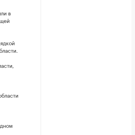
ли в
ющей
лядкой
бласти.
асти,
области
одном