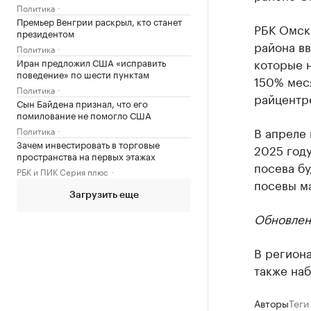
Политика
Премьер Венгрии раскрыл, кто станет
РБК Омс
президентом
района в
Политика
которые н
Иран предложил США «исправить
поведение» по шести пунктам
150% мес
Политика
райцентр
Сын Байдена признал, что его
помилование не помогло США
В апреле
Политика
Зачем инвестировать в торговые
2025 году
пространства на первых этажах
посева бу
РБК и ПИК Серия плюс
посевы ма
Загрузить еще
Обновлен
В регион
также на
Авторы
Теги