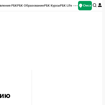
Омск
вления РБК
РБК Образование
РБК Курсы
РБК Life
и
Франшизы
Газета
Спецпроекты СПб
ты
нию