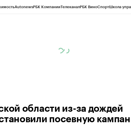
жимость
Autonews
РБК Компании
Телеканал
РБК Вино
Спорт
Школа упра
 Бизнес-среда
Дискуссионный клуб
Исследования
Кредитные рейтинг
Экономика
Бизнес
Технологии и медиа
Финансы
Рынок наличной валю
ской области из-за дождей
становили посевную кампа