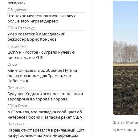
регионах
Общество
Что такое медленная жизнь и какую
роль в этом играет дерево
РБК и Старквуд
Умер советский и молдавский
режиссер Борис Конунов
Общество
ЦСКА и «Ростов» сыграли нулевую
ничью в матче РПЛ
Спорт
Клинтон назвала одобрение Путина
более желанным для Трампа, чем
Нобелевка
Политика
Будущее Ходынского поля: от пашни и
аэродрома до города в городе
РБК и Stone
NYT узнала, что разведка сообщает об
интересе России к запасам ракет США
Фото: Мини
Политика
промышленн
Парашютист врезался в рекламный щит
на футбольном матче в Нидерландах