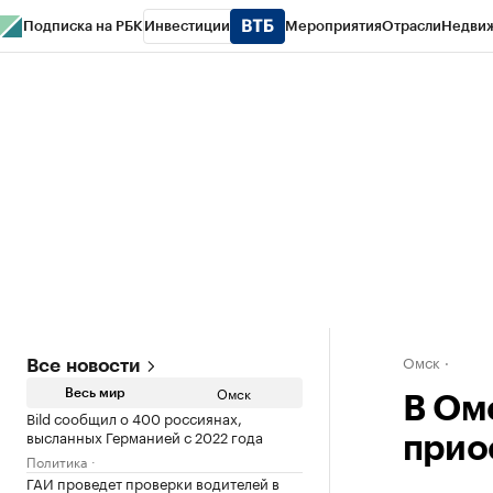
Подписка на РБК
Инвестиции
Мероприятия
Отрасли
Недви
Тренды
Визионеры
Национальные проекты
Город
Стиль
Крипто
РБК
Конференции СПб
Спецпроекты
Проверка контрагентов
Политика
Омск
Все новости
Омск
Весь мир
В Ом
Bild сообщил о 400 россиянах,
высланных Германией с 2022 года
прио
Политика
ГАИ проведет проверки водителей в