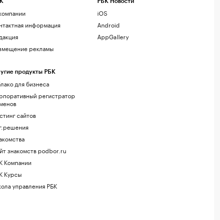
К
РБК Новости
компании
iOS
нтактная информация
Android
дакция
AppGallery
змещение рекламы
угие продукты РБК
лако для бизнеса
рпоративный регистратор
менов
стинг сайтов
г.решения
акомства
йт знакомств podbor.ru
К Компании
К Курсы
ола управления РБК