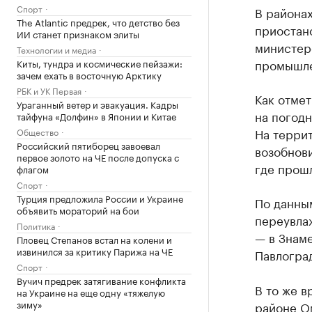
Спорт
В районах
The Atlantic предрек, что детство без
приостан
ИИ станет признаком элиты
министер
Технологии и медиа
промышле
Киты, тундра и космические пейзажи:
зачем ехать в восточную Арктику
РБК и УК Первая
Как отме
Ураганный ветер и эвакуация. Кадры
на погод
тайфуна «Долфин» в Японии и Китае
На террит
Общество
Российский пятиборец завоевал
возобнови
первое золото на ЧЕ после допуска с
где прошл
флагом
Спорт
Турция предложила России и Украине
По данны
объявить мораторий на бои
переувла
Политика
— в Знам
Пловец Степанов встал на колени и
извинился за критику Парижа на ЧЕ
Павлогра
Спорт
Вучич предрек затягивание конфликта
В то же в
на Украине на еще одну «тяжелую
зиму»
районе О