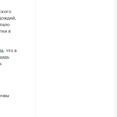
ского
дождей,
ыпало
тки в
ла
, что в
щадь
ь
очвы