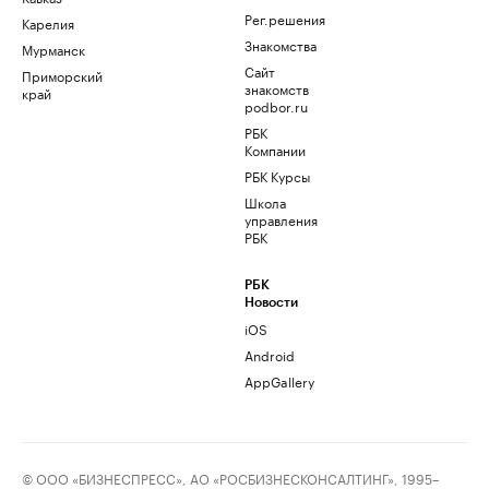
Рег.решения
Карелия
Знакомства
Мурманск
Сайт
Приморский
знакомств
край
podbor.ru
РБК
Компании
РБК Курсы
Школа
управления
РБК
РБК
Новости
iOS
Android
AppGallery
© ООО «БИЗНЕСПРЕСС», АО «РОСБИЗНЕСКОНСАЛТИНГ», 1995–