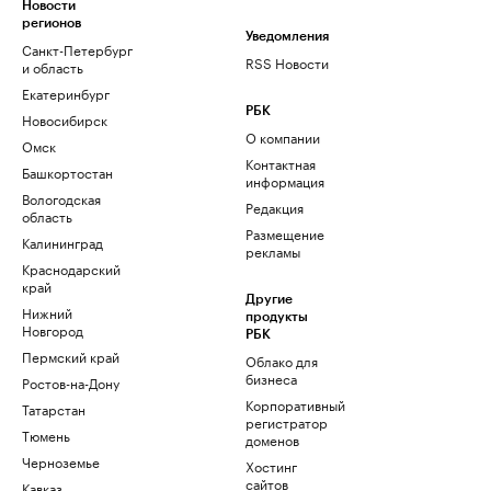
Новости
регионов
Уведомления
Санкт-Петербург
RSS Новости
и область
Екатеринбург
РБК
Новосибирск
О компании
Омск
Контактная
Башкортостан
информация
Вологодская
Редакция
область
Размещение
Калининград
рекламы
Краснодарский
край
Другие
Нижний
продукты
Новгород
РБК
Пермский край
Облако для
бизнеса
Ростов-на-Дону
Корпоративный
Татарстан
регистратор
Тюмень
доменов
Черноземье
Хостинг
сайтов
Кавказ