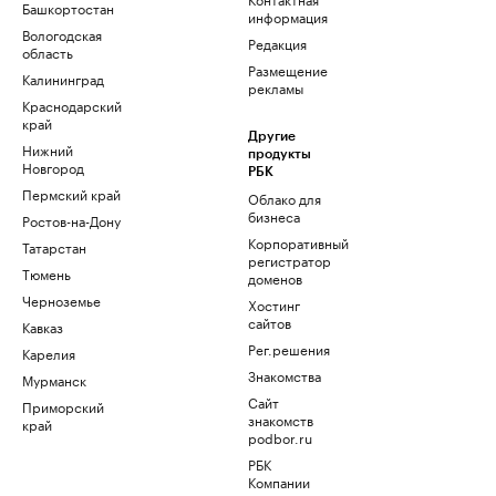
Башкортостан
информация
Вологодская
Редакция
область
Размещение
Калининград
рекламы
Краснодарский
край
Другие
Нижний
продукты
Новгород
РБК
Пермский край
Облако для
бизнеса
Ростов-на-Дону
Корпоративный
Татарстан
регистратор
Тюмень
доменов
Черноземье
Хостинг
сайтов
Кавказ
Рег.решения
Карелия
Знакомства
Мурманск
Сайт
Приморский
знакомств
край
podbor.ru
РБК
Компании