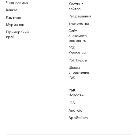
Черноземье
Хостинг
сайтов
Кавказ
Рег.решения
Карелия
Знакомства
Мурманск
Сайт
Приморский
знакомств
край
podbor.ru
РБК
Компании
РБК Курсы
Школа
управления
РБК
РБК
Новости
iOS
Android
AppGallery