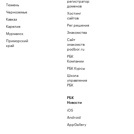
регистратор
Тюмень
доменов
Черноземье
Хостинг
сайтов
Кавказ
Рег.решения
Карелия
Знакомства
Мурманск
Сайт
Приморский
знакомств
край
podbor.ru
РБК
Компании
РБК Курсы
Школа
управления
РБК
РБК
Новости
iOS
Android
AppGallery