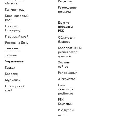
Редакция
область
Размещение
Калининград
рекламы
Краснодарский
край
Другие
Нижний
продукты
Новгород
РБК
Пермский край
Облако для
бизнеса
Ростов-на-Дону
Корпоративный
Татарстан
регистратор
Тюмень
доменов
Черноземье
Хостинг
сайтов
Кавказ
Рег.решения
Карелия
Знакомства
Мурманск
Сайт
Приморский
знакомств
край
podbor.ru
РБК
Компании
РБК Курсы
Школа