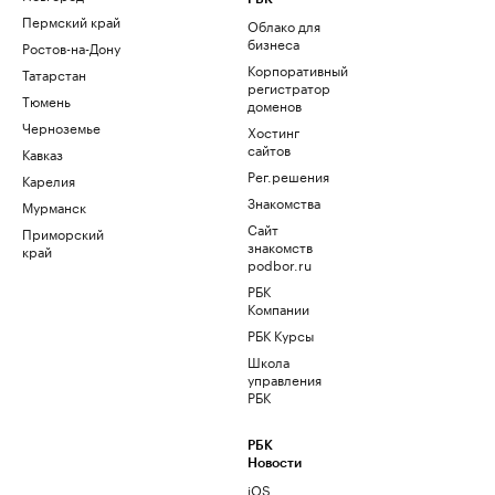
Пермский край
Облако для
бизнеса
Ростов-на-Дону
Корпоративный
Татарстан
регистратор
Тюмень
доменов
Черноземье
Хостинг
сайтов
Кавказ
Рег.решения
Карелия
Знакомства
Мурманск
Сайт
Приморский
знакомств
край
podbor.ru
РБК
Компании
РБК Курсы
Школа
управления
РБК
РБК
Новости
iOS