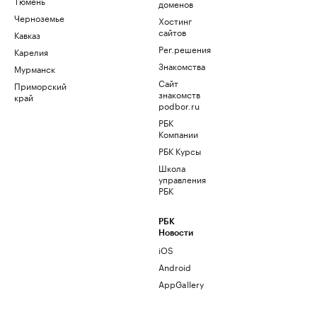
Тюмень
доменов
Черноземье
Хостинг
сайтов
Кавказ
Рег.решения
Карелия
Знакомства
Мурманск
Сайт
Приморский
знакомств
край
podbor.ru
РБК
Компании
РБК Курсы
Школа
управления
РБК
РБК
Новости
iOS
Android
AppGallery