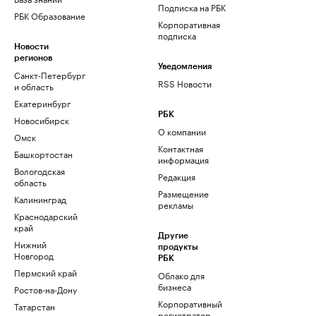
Подписка на РБК
РБК Образование
Корпоративная
подписка
Новости
регионов
Уведомления
Санкт-Петербург
RSS Новости
и область
Екатеринбург
РБК
Новосибирск
О компании
Омск
Контактная
Башкортостан
информация
Вологодская
Редакция
область
Размещение
Калининград
рекламы
Краснодарский
край
Другие
Нижний
продукты
Новгород
РБК
Пермский край
Облако для
бизнеса
Ростов-на-Дону
Корпоративный
Татарстан
регистратор