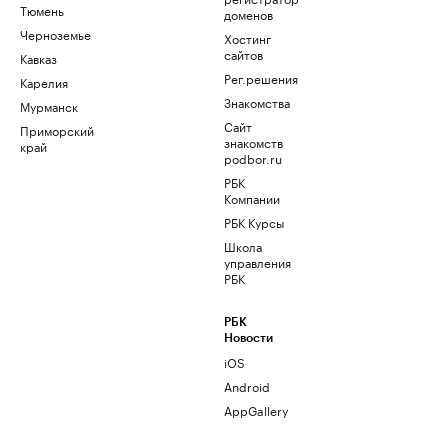
Тюмень
доменов
Черноземье
Хостинг
сайтов
Кавказ
Рег.решения
Карелия
Знакомства
Мурманск
Сайт
Приморский
знакомств
край
podbor.ru
РБК
Компании
РБК Курсы
Школа
управления
РБК
РБК
Новости
iOS
Android
AppGallery