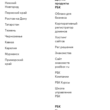
Нижний
продукты
Новгород
РБК
Пермский край
Облако для
бизнеса
Ростов-на-Дону
Корпоративный
Татарстан
регистратор
Тюмень
доменов
Черноземье
Хостинг
сайтов
Кавказ
Рег.решения
Карелия
Знакомства
Мурманск
Сайт
Приморский
знакомств
край
podbor.ru
РБК
Компании
РБК Курсы
Школа
управления
РБК
РБК