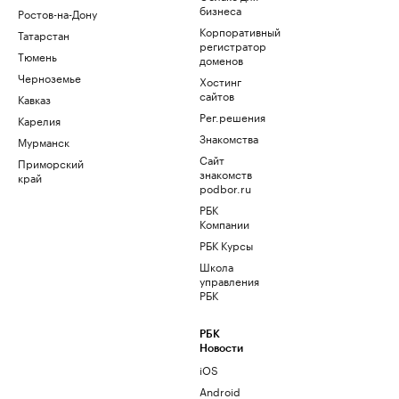
бизнеса
Ростов-на-Дону
Корпоративный
Татарстан
регистратор
Тюмень
доменов
Черноземье
Хостинг
сайтов
Кавказ
Рег.решения
Карелия
Знакомства
Мурманск
Сайт
Приморский
знакомств
край
podbor.ru
РБК
Компании
РБК Курсы
Школа
управления
РБК
РБК
Новости
iOS
Android