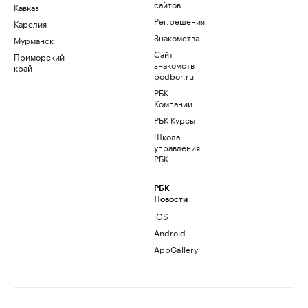
сайтов
Кавказ
Рег.решения
Карелия
Знакомства
Мурманск
Сайт
Приморский
знакомств
край
podbor.ru
РБК
Компании
РБК Курсы
Школа
управления
РБК
РБК
Новости
iOS
Android
AppGallery