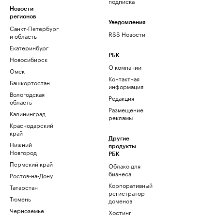
подписка
Новости
регионов
Уведомления
Санкт-Петербург
RSS Новости
и область
Екатеринбург
РБК
Новосибирск
О компании
Омск
Контактная
Башкортостан
информация
Вологодская
Редакция
область
Размещение
Калининград
рекламы
Краснодарский
край
Другие
Нижний
продукты
Новгород
РБК
Пермский край
Облако для
бизнеса
Ростов-на-Дону
Корпоративный
Татарстан
регистратор
Тюмень
доменов
Черноземье
Хостинг