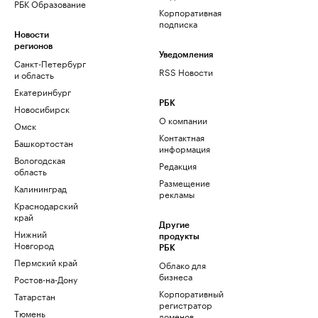
РБК Образование
Корпоративная
подписка
Новости
регионов
Уведомления
Санкт-Петербург
RSS Новости
и область
Екатеринбург
РБК
Новосибирск
О компании
Омск
Контактная
Башкортостан
информация
Вологодская
Редакция
область
Размещение
Калининград
рекламы
Краснодарский
край
Другие
Нижний
продукты
Новгород
РБК
Пермский край
Облако для
бизнеса
Ростов-на-Дону
Корпоративный
Татарстан
регистратор
Тюмень
доменов