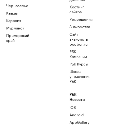
Черноземье
Хостинг
сайтов
Кавказ
Рег.решения
Карелия
Знакомства
Мурманск
Сайт
Приморский
знакомств
край
podbor.ru
РБК
Компании
РБК Курсы
Школа
управления
РБК
РБК
Новости
iOS
Android
AppGallery