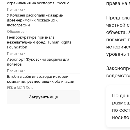
права на 
ограничения на экспорт в Россию
Политика
У Колизея раскопали «казармы
Предполаг
древнеримских пожарных».
частной с
Фотографии
объекта. 
Общество
Генпрокуратура признала
повысит п
нежелательным фонд Human Rights
историчес
Foundation
уровень т
Политика
Аэропорт Жуковский закрыли для
полетов
Законопро
Политика
ведомства
Влюби в себя инвестора: истории
компаний, разместивших облигации
РБК и МСП Банк
По дан
Загрузить еще
размещ
по сос
носило 