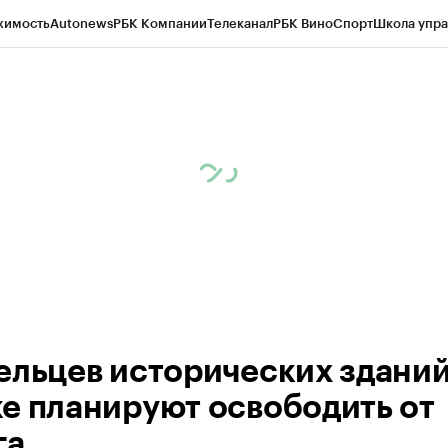
жимость
Autonews
РБК Компании
Телеканал
РБК Вино
Спорт
Школа упра
 Бизнес-среда
Дискуссионный клуб
Исследования
Кредитные рейтинг
Экономика
Бизнес
Технологии и медиа
Финансы
Рынок наличной валю
ельцев исторических зданий
е планируют освободить от
га