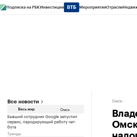
Подписка на РБК
Инвестиции
Мероприятия
Отрасли
Недви
Тренды
Визионеры
Национальные проекты
Город
Стиль
Крипто
РБК
Конференции СПб
Спецпроекты
Проверка контрагентов
Политика
Омск
Все новости
Омск
Весь мир
Влад
Бывший сотрудник Google запустил
сервис, пародирующий работу чат-
Омск
бота
Тренды
нало