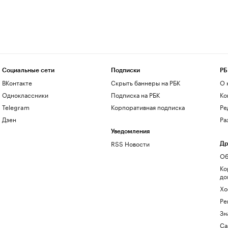
Социальные сети
Подписки
РБ
ВКонтакте
Скрыть баннеры на РБК
О 
Одноклассники
Подписка на РБК
Ко
Telegram
Корпоративная подписка
Ре
Дзен
Ра
Уведомления
RSS Новости
Др
Об
Ко
до
Хо
Ре
Зн
Са