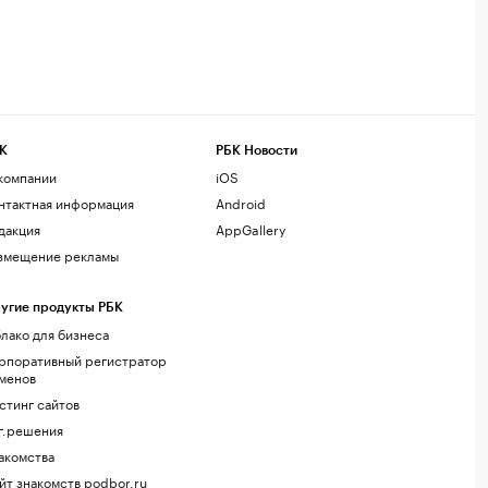
К
РБК Новости
компании
iOS
нтактная информация
Android
дакция
AppGallery
змещение рекламы
угие продукты РБК
лако для бизнеса
рпоративный регистратор
менов
стинг сайтов
г.решения
акомства
йт знакомств podbor.ru