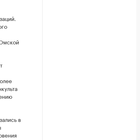
заций.
ого
 Омской
т
более
нкульта
чению
зались в
ы
новения