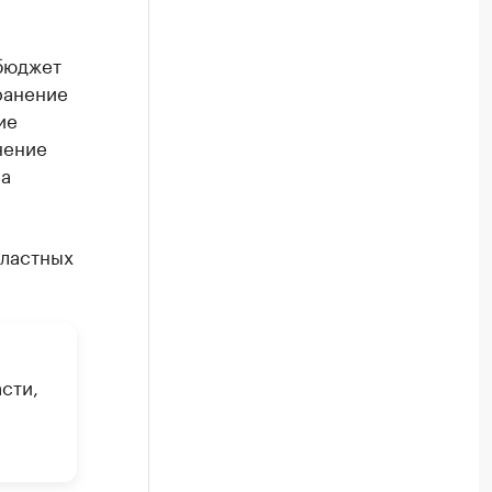
 бюджет
ранение
ие
нение
на
бластных
сти,