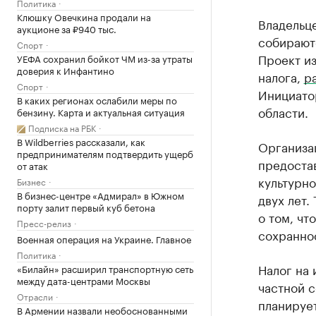
Политика
Клюшку Овечкина продали на
Владельце
аукционе за ₽940 тыс.
собираютс
Спорт
Проект из
УЕФА сохранил бойкот ЧМ из-за утраты
доверия к Инфантино
налога,
р
Спорт
Инициато
В каких регионах ослабили меры по
области.
бензину. Карта и актуальная ситуация
Подписка на РБК
В Wildberries рассказали, как
Организа
предпринимателям подтвердить ущерб
предостав
от атак
культурно
Бизнес
В бизнес-центре «Адмирал» в Южном
двух лет.
порту залит первый куб бетона
о том, чт
Пресс-релиз
сохраннос
Военная операция на Украине. Главное
Политика
Налог на 
«Билайн» расширил транспортную сеть
между дата-центрами Москвы
частной с
Отрасли
планирует
В Армении назвали необоснованными