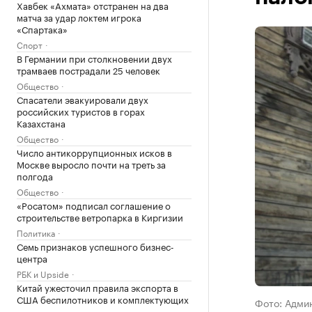
Хавбек «Ахмата» отстранен на два
матча за удар локтем игрока
«Спартака»
Спорт
В Германии при столкновении двух
трамваев пострадали 25 человек
Общество
Спасатели эвакуировали двух
российских туристов в горах
Казахстана
Общество
Число антикоррупционных исков в
Москве выросло почти на треть за
полгода
Общество
«Росатом» подписал соглашение о
строительстве ветропарка в Киргизии
Политика
Семь признаков успешного бизнес-
центра
РБК и Upside
Китай ужесточил правила экспорта в
США беспилотников и комплектующих
Фото: Адми