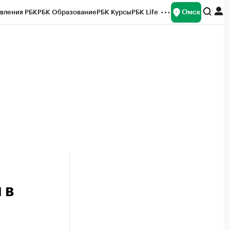
Омск
вления РБК
РБК Образование
РБК Курсы
РБК Life
и
Франшизы
Газета
Спецпроекты СПб
ты
 в