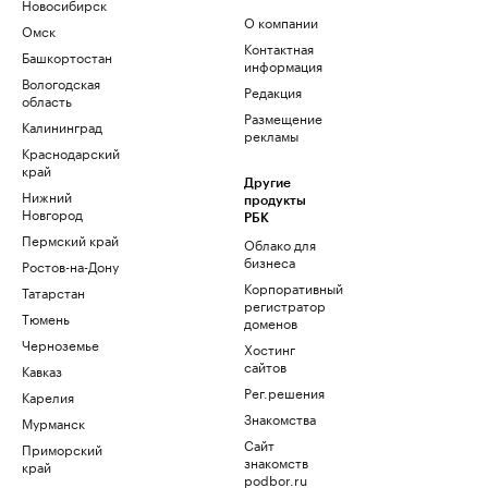
Новосибирск
О компании
Омск
Контактная
Башкортостан
информация
Вологодская
Редакция
область
Размещение
Калининград
рекламы
Краснодарский
край
Другие
Нижний
продукты
Новгород
РБК
Пермский край
Облако для
бизнеса
Ростов-на-Дону
Корпоративный
Татарстан
регистратор
Тюмень
доменов
Черноземье
Хостинг
сайтов
Кавказ
Рег.решения
Карелия
Знакомства
Мурманск
Сайт
Приморский
знакомств
край
podbor.ru