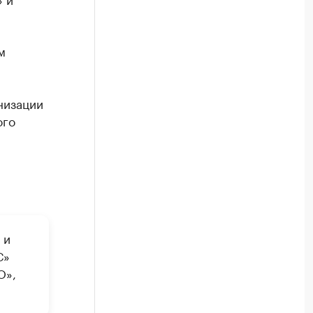
м
низации
ого
 и
С»
О»,