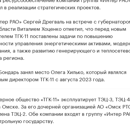
л в реализации стратегических проектов.
тер РАО» Сергей Дрегваль на встрече с губернаторо
бласти Виталием Хоценко отметил, что перед новым
телем ТГК-11 поставлены задачи по повышению
ности управления энергетическими активами, модер
ания, а также развитию генерирующего и теплосетев
а региона.
ондарь занял место Олега Хилько, который являлся
ым директором ТГК-11 с августа 2023 года.
ерное общество «ТГК-11» эксплуатирует ТЭЦ-3, ТЭЦ-4
в Омске. За его дочерней организацией АО «Омск РТ
лена ТЭЦ-2. Обе компании входят в группу «Интер РА
трольную государству.