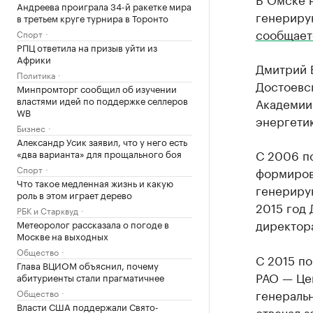
Андреева проиграла 34-й ракетке мира
генериру
в третьем круге турнира в Торонто
сообщает
Спорт
РПЦ ответила на призыв уйти из
Африки
Дмитрий Б
Политика
Достоевск
Минпромторг сообщил об изучении
властями идей по поддержке селлеров
Академии
WB
энергетик
Бизнес
Александр Усик заявил, что у него есть
С 2006 по
«два варианта» для прощального боя
Спорт
формиров
Что такое медленная жизнь и какую
генериру
роль в этом играет дерево
2015 год
РБК и Старквуд
директор
Метеоролог рассказала о погоде в
Москве на выходных
Общество
С 2015 п
Глава ВЦИОМ объяснил, почему
РАО — Це
абитуриенты стали прагматичнее
генераль
Общество
Власти США поддержали Свято-
отвечал 