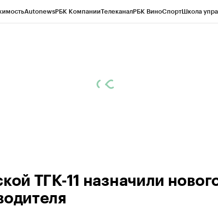
жимость
Autonews
РБК Компании
Телеканал
РБК Вино
Спорт
Школа упра
 Бизнес-среда
Дискуссионный клуб
Исследования
Кредитные рейтинг
Экономика
Бизнес
Технологии и медиа
Финансы
Рынок наличной валю
ской ТГК-11 назначили новог
водителя