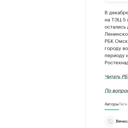
В декабре
на ТЭЦ-5 
остались 
Ленинско
РБК Омск,
городу во
периоду и
Ростехна
Читать РБ
По вопро
Авторы
Теги
Вячес