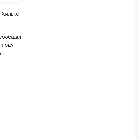
 Хилько,
сообщал
 году
у