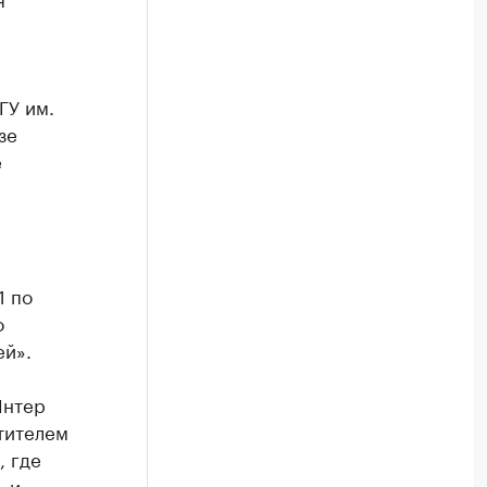
м
ГУ им.
зе
е
1 по
о
ей».
Интер
тителем
 где
 и