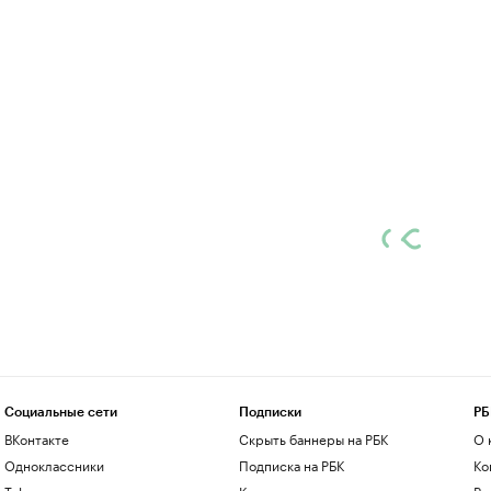
Социальные сети
Подписки
РБ
ВКонтакте
Скрыть баннеры на РБК
О 
Одноклассники
Подписка на РБК
Ко
Telegram
Корпоративная подписка
Ре