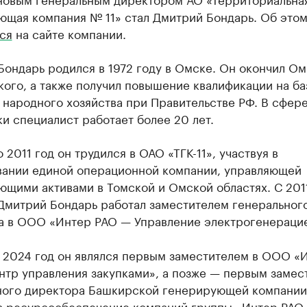
ющая компания № 11» стал Дмитрий Бондарь. Об это
ся
на сайте компании.
ондарь родился в 1972 году в Омске. Он окончил Ом
ого, а также получил повышение квалификации на ба
 народного хозяйства при Правительстве РФ. В сфер
и специалист работает более 20 лет.
 2011 год он трудился в ОАО «ТГК-11», участвуя в
ании единой операционной компании, управляющей
ющими активами в Томской и Омской областях. С 201
 Дмитрий Бондарь работал заместителем генеральног
а в ООО «Интер РАО — Управление электрогенераци
о 2024 год он являлся первым заместителем в ООО «
нтр управления закупками», а позже — первым замес
ного директора Башкирской генерирующей компании,
за ресурсообеспечение компаний группы «Интер РАО»