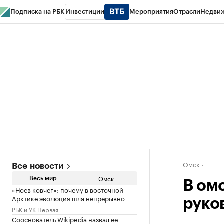
Подписка на РБК
Инвестиции
Мероприятия
Отрасли
Недви
Тренды
Визионеры
Национальные проекты
Город
Стиль
Крипто
РБК
Конференции СПб
Спецпроекты
Проверка контрагентов
Политика
Омск
Все новости
Омск
Весь мир
В ом
«Ноев ковчег»: почему в восточной
Арктике эволюция шла непрерывно
руко
РБК и УК Первая
Сооснователь Wikipedia назвал ее