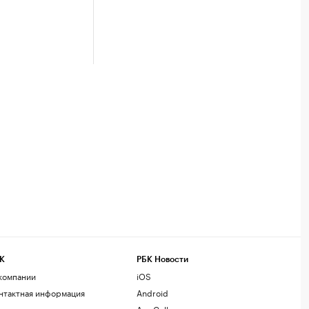
К
РБК Новости
компании
iOS
нтактная информация
Android
дакция
AppGallery