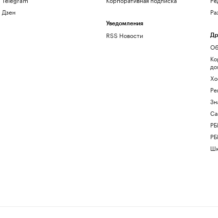
Дзен
Ра
Уведомления
RSS Новости
Др
Об
Ко
до
Хо
Ре
Зн
Са
РБ
РБ
Шк