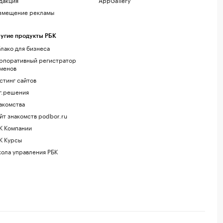
змещение рекламы
угие продукты РБК
лако для бизнеса
рпоративный регистратор
менов
стинг сайтов
г.решения
акомства
йт знакомств podbor.ru
К Компании
К Курсы
ола управления РБК