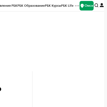
Омск
вления РБК
РБК Образование
РБК Курсы
РБК Life
и
Франшизы
Газета
Спецпроекты СПб
ты
о