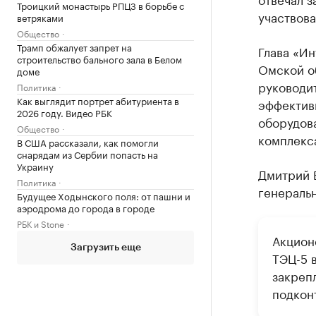
Троицкий монастырь РПЦЗ в борьбе с
участвова
ветряками
Общество
Трамп обжалует запрет на
Глава «Ин
строительство бального зала в Белом
Омской о
доме
руководи
Политика
Как выглядит портрет абитуриента в
эффектив
2026 году. Видео РБК
оборудов
Общество
комплекс
В США рассказали, как помогли
снарядам из Сербии попасть на
Украину
Дмитрий Б
Политика
генеральн
Будущее Ходынского поля: от пашни и
аэродрома до города в городе
РБК и Stone
Акцион
Загрузить еще
ТЭЦ-5 
закреп
подкон