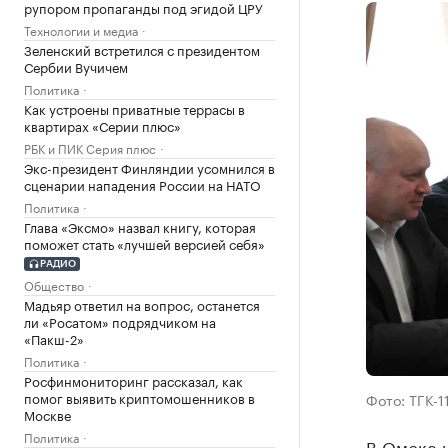
рупором пропаганды под эгидой ЦРУ
Технологии и медиа
Зеленский встретился с президентом
Сербии Вучичем
Политика
Как устроены приватные террасы в
квартирах «Серии плюс»
РБК и ПИК Серия плюс
Экс-президент Финляндии усомнился в
сценарии нападения России на НАТО
Политика
Глава «Эксмо» назвал книгу, которая
поможет стать «лучшей версией себя»
РАДИО
Общество
Мадьяр ответил на вопрос, останется
ли «Росатом» подрядчиком на
«Пакш-2»
Политика
Росфинмониторинг рассказал, как
помог выявить криптомошенников в
Фото: ТГК-1
Москве
Политика
В Омске 