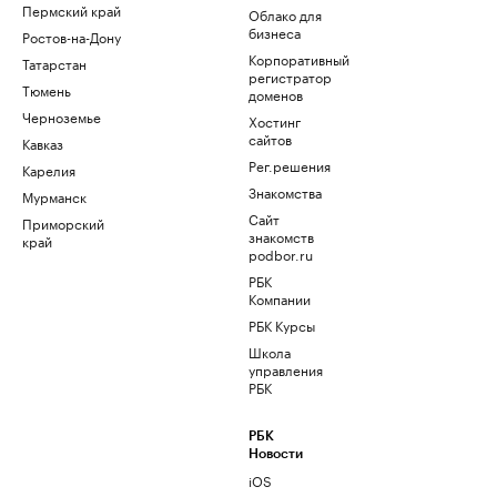
Пермский край
Облако для
бизнеса
Ростов-на-Дону
Корпоративный
Татарстан
регистратор
Тюмень
доменов
Черноземье
Хостинг
сайтов
Кавказ
Рег.решения
Карелия
Знакомства
Мурманск
Сайт
Приморский
знакомств
край
podbor.ru
РБК
Компании
РБК Курсы
Школа
управления
РБК
РБК
Новости
iOS