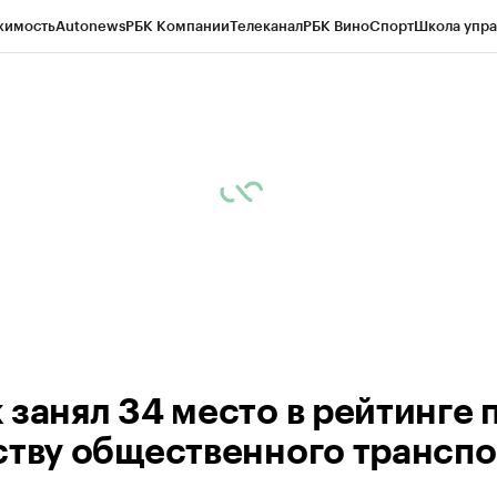
жимость
Autonews
РБК Компании
Телеканал
РБК Вино
Спорт
Школа упра
 Бизнес-среда
Дискуссионный клуб
Исследования
Кредитные рейтинг
Экономика
Бизнес
Технологии и медиа
Финансы
Рынок наличной валю
 занял 34 место в рейтинге 
ству общественного транспо