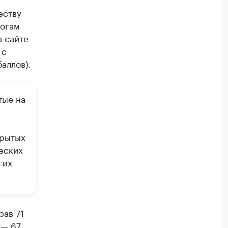
еству
тогам
а сайте
 с
аллов).
тые на
крытых
еских
гих
рав 71
 — 67