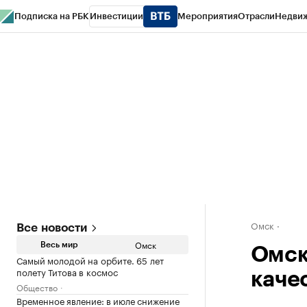
Подписка на РБК
Инвестиции
Мероприятия
Отрасли
Недви
Тренды
Визионеры
Национальные проекты
Город
Стиль
Крипто
РБК
Конференции СПб
Спецпроекты
Проверка контрагентов
Политика
Омск
Все новости
Омск
Весь мир
Омск
Самый молодой на орбите. 65 лет
полету Титова в космос
каче
Общество
Временное явление: в июле снижение