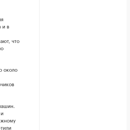
ля
 и в
ают, что
ло
о около
зчиков
машин.
 и
ижному
етили