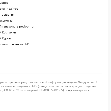
менов
стинг сайтов
г.решения
акомства
йт знакомств podbor.ru
К Компании
К Курсы
ола управления РБК
регистрации средства массовой информации выдано Федеральной
и сетевого издания «РБК» (свидетельство о регистрации средства
ор) 03.12.2021 за номером ЭЛ №ФС77-82385) сопровождаются