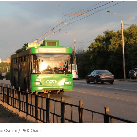
ия Сушко / РБК Омск