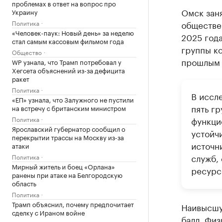
проблемах в ответ на вопрос про
Омск заня
Украину
Политика
обществе
«Человек-паук: Новый день» за неделю
2025 год
стал самым кассовым фильмом года
группы ко
Общество
прошлым г
WP узнала, что Трамп потребовал у
Хегсета объяснений из-за дефицита
ракет
Политика
В иссл
«ЕП» узнала, что Залужного не пустили
пять гр
на встречу с британским министром
Политика
функци
Ярославский губернатор сообщил о
устойч
перекрытии трассы на Москву из-за
источн
атаки
служб,
Политика
Мирный житель и боец «Орлана»
ресурс
ранены при атаке на Белгородскую
область
Политика
Трамп объяснил, почему предпочитает
Наивысшую
сделку с Ираном войне
балл. Физ