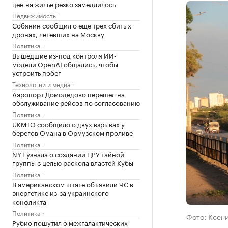
цен на жилье резко замедлилось
Недвижимость
Собянин сообщил о еще трех сбитых
дронах, летевших на Москву
Политика
Вышедшие из-под контроля ИИ-
модели OpenAI общались, чтобы
устроить побег
Технологии и медиа
Аэропорт Домодедово перешел на
обслуживание рейсов по согласованию
Политика
UKMTO сообщило о двух взрывах у
берегов Омана в Ормузском проливе
Политика
NYT узнала о создании ЦРУ тайной
группы с целью раскола властей Кубы
Политика
В американском штате объявили ЧС в
энергетике из-за украинского
конфликта
Политика
Фото: Ксен
Рубио пошутил о межгалактических