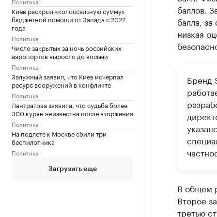
Политика
баллов. З
Киев раскрыл «колоссальную сумму»
бюджетной помощи от Запада с 2022
балла, за
года
низкая оц
Политика
безопасно
Число закрытых за ночь российских
аэропортов выросло до восьми
Политика
Залужный заявил, что Киев исчерпал
Бренд 
ресурс вооружений в конфликте
работае
Политика
разраб
Лантратова заявила, что судьба более
300 курян неизвестна после вторжения
директ
Политика
указан
На подлете к Москве сбили три
специа
беспилотника
частно
Политика
Загрузить еще
В общем р
Второе за
третью ст