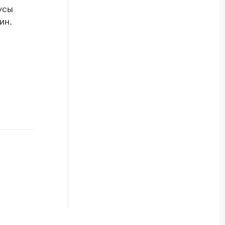
усы
ин.