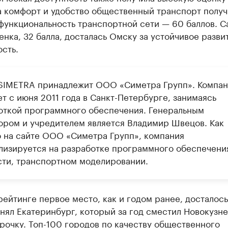
а комфорт и удобство общественный транспорт получ
 функциональность транспортной сети — 60 баллов. С
енка, 32 балла, досталась Омску за устойчивое разви
сть.
SIMETRA принадлежит ООО «Симетра Групп». Компан
т с июня 2011 года в Санкт-Петербурге, занимаясь
откой программного обеспечения. Генеральным
ором и учредителем является Владимир Швецов. Как
о на сайте ООО «Симетра Групп», компания
лизируется на разработке программного обеспечения
сти, транспортном моделировании.
ейтинге первое место, как и годом ранее, досталос
нял Екатеринбург, который за год сместил Новокузне
рочку. Топ-100 городов по качеству общественного