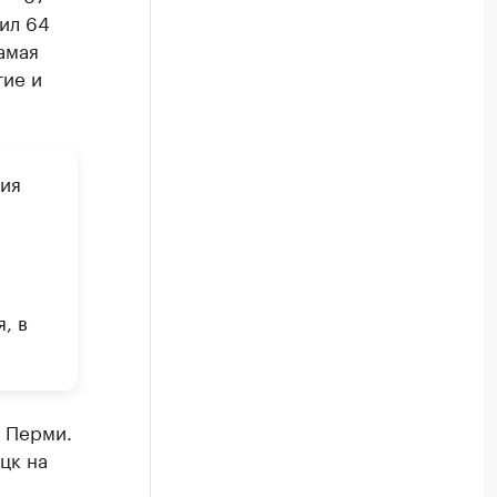
ил 64
амая
тие и
ия
, в
ь Перми.
цк на