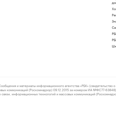
до
Хо
Ре
Зн
Са
РБ
РБ
Шк
ения и материалы информационного агентства «РБК» (свидетельство о 
овых коммуникаций (Роскомнадзор) 09.12.2015 за номером ИА №ФС77-63848) 
 связи, информационных технологий и массовых коммуникаций (Роскомнадз