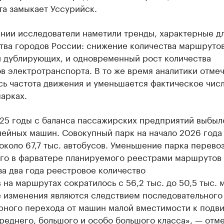
та замыкает Уссурийск.
ении исследователи наметили тренды, характерные д
тва городов России: снижение количества маршрутов
и дублирующих, и одновременный рост количества
 электротранспорта. В то же время аналитики отмеч
сь частота движения и уменьшается фактическое чис
арках.
-25 годы с баланса пассажирских предприятий выбыл
нейных машин. Совокупный парк на начало 2026 года
около 67,7 тыс. автобусов. Уменьшение парка перево
ого в фарватере планируемого реестрами маршрутов
за два года реестровое количество
 на маршрутах сократилось с 56,2 тыс. до 50,5 тыс. 
 изменения являются следствием последовательного
рного перехода от машин малой вместимости к подв
реднего, большого и особо большого класса», — отм