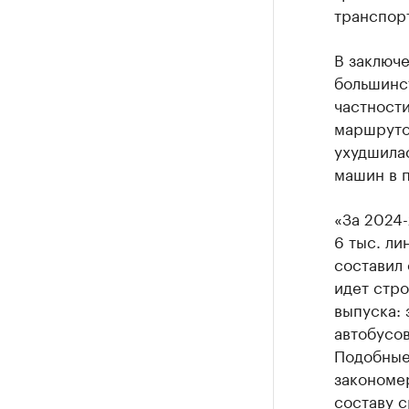
транспор
В заключ
большинс
частност
маршрутов
ухудшила
машин в п
«За 2024
6 тыс. ли
составил 
идет стр
выпуска: 
автобусов
Подобные
закономе
составу с