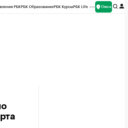
Омск
вления РБК
РБК Образование
РБК Курсы
РБК Life
и
Франшизы
Газета
Спецпроекты СПб
ты
по
рта