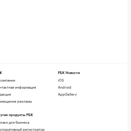
К
РБК Новости
компании
iOS
нтактная информация
Android
дакция
AppGallery
змещение рекламы
угие продукты РБК
лако для бизнеса
рпоративный регистратор