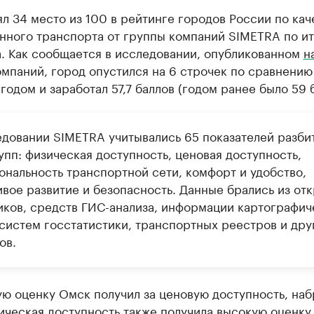
л 34 место из 100 в рейтинге городов России по кач
нного транспорта от группы компаний SIMETRA по и
а. Как сообщается в исследовании, опубликованном
н
мпаний, город опустился на 6 строчек по сравнению
одом и заработал 57,7 баллов (годом ранее было 59 б
едовании SIMETRA учитывались 65 показателей разби
упп: физическая доступность, ценовая доступность,
ональность транспортной сети, комфорт и удобство,
ивое развитие и безопасность. Данные брались из от
иков, средств ГИС-анализа, информации картографич
 систем госстатистики, транспортных реестров и дру
ов.
 оценку Омск получил за ценовую доступность, наб
ическая доступность также получила высокую оценку