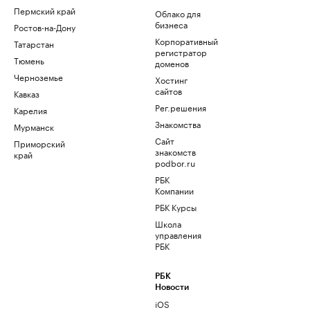
Пермский край
Облако для
бизнеса
Ростов-на-Дону
Корпоративный
Татарстан
регистратор
Тюмень
доменов
Черноземье
Хостинг
сайтов
Кавказ
Рег.решения
Карелия
Знакомства
Мурманск
Сайт
Приморский
знакомств
край
podbor.ru
РБК
Компании
РБК Курсы
Школа
управления
РБК
РБК
Новости
iOS