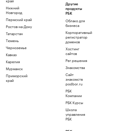
край
Другие
Нижний
продукты
Новгород
РБК
Пермский край
Облако для
бизнеса
Ростов-на-Дону
Корпоративный
Татарстан
регистратор
Тюмень
доменов
Черноземье
Хостинг
сайтов
Кавказ
Рег.решения
Карелия
Знакомства
Мурманск
Сайт
Приморский
знакомств
край
podbor.ru
РБК
Компании
РБК Курсы
Школа
управления
РБК