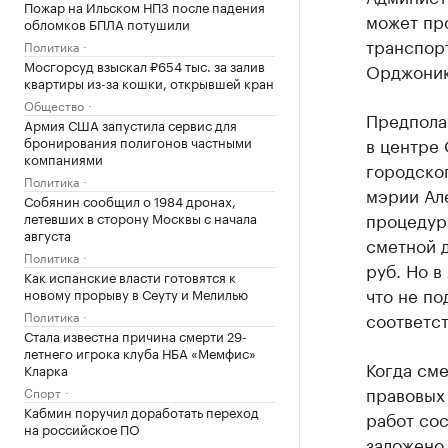
Пожар на Ильском НПЗ после падения
может пр
обломков БПЛА потушили
транспорт
Политика
Мосгорсуд взыскал ₽654 тыс. за залив
Орджоник
квартиры из-за кошки, открывшей кран
Общество
Предполаг
Армия США запустила сервис для
бронирования полигонов частными
в центре 
компаниями
городско
Политика
мэрии Ал
Собянин сообщил о 1984 дронах,
процедур
летевших в сторону Москвы с начала
августа
сметной 
Политика
руб. Но в
Как испанские власти готовятся к
что не по
новому прорыву в Сеуту и Мелилью
Политика
соответст
Стала известна причина смерти 29-
летнего игрока клуба НБА «Мемфис»
Когда сме
Кларка
правовых 
Спорт
Кабмин поручил доработать переход
работ сос
на российское ПО
заложено 