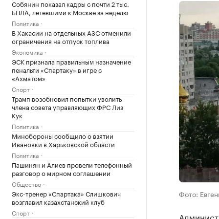
Собянин показал кадры с почти 2 тыс.
БПЛА, летевшими к Москве за неделю
Политика
В Хакасии на отдельных АЗС отменили
ограничения на отпуск топлива
Экономика
ЭСК признала правильным назначение
пенальти «Спартаку» в игре с
«Ахматом»
Спорт
Трамп возобновил попытки уволить
члена совета управляющих ФРС Лиз
Кук
Политика
Минобороны сообщило о взятии
Ивановки в Харьковской области
Политика
Пашинян и Алиев провели телефонный
разговор о мирном соглашении
Общество
Экс-тренер «Спартака» Слишкович
Фото: Евген
возглавил казахстанский клуб
Спорт
Админист