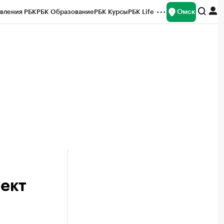
Омск
вления РБК
РБК Образование
РБК Курсы
РБК Life
и
Франшизы
Газета
Спецпроекты СПб
ты
оект