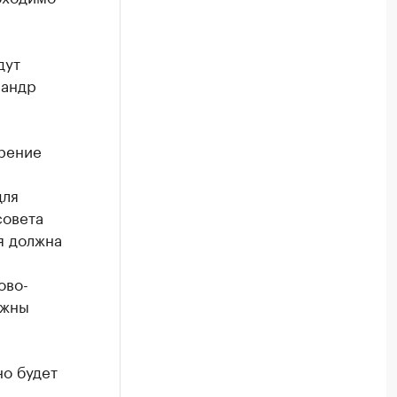
дут
сандр
рение
для
совета
я должна
ово-
лжны
но будет