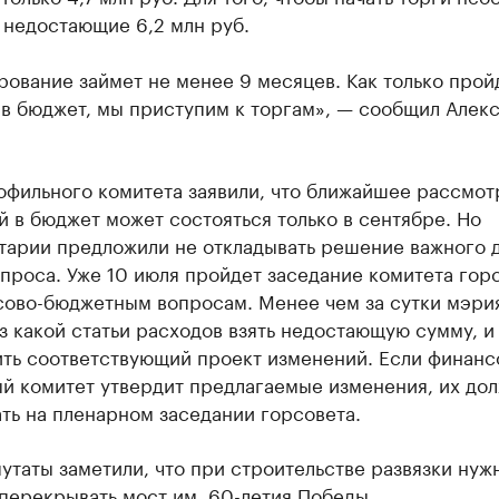
 недостающие 6,2 млн руб.
ование займет не менее 9 месяцев. Как только прой
 в бюджет, мы приступим к торгам», — сообщил Алек
офильного комитета заявили, что ближайшее рассмот
 в бюджет может состояться только в сентябре. Но
тарии предложили не откладывать решение важного 
проса. Уже 10 июля пройдет заседание комитета гор
сово-бюджетным вопросам. Менее чем за сутки мэри
з какой статьи расходов взять недостающую сумму, и
ить соответствующий проект изменений. Если финанс
й комитет утвердит предлагаемые изменения, их до
ть на пленарном заседании горсовета.
утаты заметили, что при строительстве развязки нуж
перекрывать мост им. 60-летия Победы.