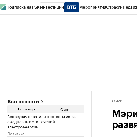
Подписка на РБК
Инвестиции
Мероприятия
Отрасли
Недви
Тренды
Визионеры
Национальные проекты
Город
Стиль
Крипто
РБК
Конференции СПб
Спецпроекты
Проверка контрагентов
Политика
Омск
Все новости
Омск
Весь мир
Мэри
Венесуэлу охватили протесты из-за
ежедневных отключений
разв
электроэнергии
Политика