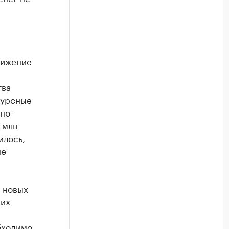
вижение
тва
курсные
но-
 млн
илось,
не
у новых
ких
обходимо