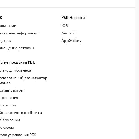
К
РБК Новости
компании
iOS
нтактная информация
Android
дакция
AppGallery
змещение рекламы
угие продукты РБК
лако для бизнеса
рпоративный регистратор
менов
стинг сайтов
г.решения
акомства
йт знакомств podbor.ru
К Компании
К Курсы
ола управления РБК