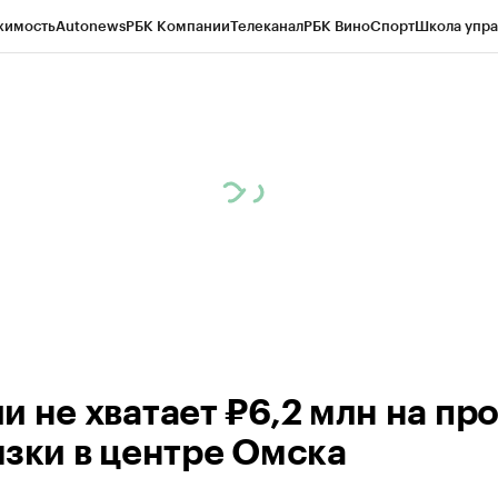
жимость
Autonews
РБК Компании
Телеканал
РБК Вино
Спорт
Школа упра
 Бизнес-среда
Дискуссионный клуб
Исследования
Кредитные рейтинг
Экономика
Бизнес
Технологии и медиа
Финансы
Рынок наличной валю
и не хватает ₽6,2 млн на пр
язки в центре Омска