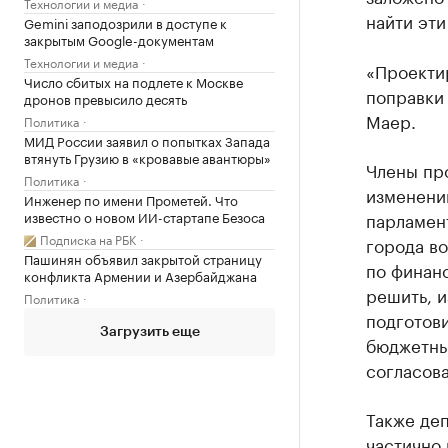
Технологии и медиа
найти эти
Gemini заподозрили в доступе к
закрытым Google-документам
Технологии и медиа
«Проектир
Число сбитых на подлете к Москве
поправки
дронов превысило десять
Маер.
Политика
МИД России заявил о попытках Запада
втянуть Грузию в «кровавые авантюры»
Члены пр
Политика
изменений
Инженер по имени Прометей. Что
известно о новом ИИ-стартапе Безоса
парламен
Подписка на РБК
города во
Пашинян объявил закрытой страницу
по финан
конфликта Армении и Азербайджана
решить, и
Политика
подготов
Загрузить еще
бюджетны
согласова
Также деп
частично 