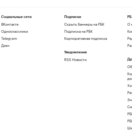
Социальные сети
Подписки
РБ
ВКонтакте
Скрыть баннеры на РБК
О 
Одноклассники
Подписка на РБК
Ко
Telegram
Корпоративная подписка
Ре
Дзен
Ра
Уведомления
RSS Новости
Др
Об
Ко
до
Хо
Ре
Зн
Са
РБ
РБ
Шк