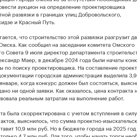
овести аукцион на определение проектировщика
ной развязки в границах улиц Добровольского,
идзе и Красный Путь.
ается, что строительство этой развязки разгрузит д
Омска. Как сообщил на заседании комитета Омского
го Совета 9 июля директор департамента строительс
ександр Маер, в декабре 2024 года были начаты кон
ы по поиску проектировщика. На составление проект
документации городская администрация выделила 3,9
 январе, когда конкурс должен был состояться, выясн
дано ни одной заявки. Как оказалось, цена контракта 
вовала реальным затратам на выполнение работ.
та была скорректирована с учетом вступления в сил
актов, выяснилось, что сумма проектно-изыскательс
тавит 10,9 млн руб. Но в бюджете города на 2025 год
только 4,7 млн руб. Для того, чтобы начать торги не