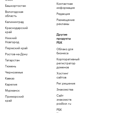
Контактная
Башкортостан
информация
Вологодская
Редакция
область
Размещение
Калининград
рекламы
Краснодарский
край
Другие
Нижний
продукты
Новгород
РБК
Пермский край
Облако для
бизнеса
Ростов-на-Дону
Корпоративный
Татарстан
регистратор
Тюмень
доменов
Черноземье
Хостинг
сайтов
Кавказ
Рег.решения
Карелия
Знакомства
Мурманск
Сайт
Приморский
знакомств
край
podbor.ru
РБК