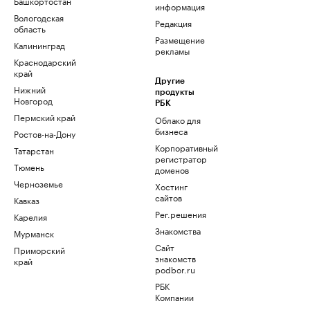
Башкортостан
информация
Вологодская
Редакция
область
Размещение
Калининград
рекламы
Краснодарский
край
Другие
Нижний
продукты
Новгород
РБК
Пермский край
Облако для
бизнеса
Ростов-на-Дону
Корпоративный
Татарстан
регистратор
Тюмень
доменов
Черноземье
Хостинг
сайтов
Кавказ
Рег.решения
Карелия
Знакомства
Мурманск
Сайт
Приморский
знакомств
край
podbor.ru
РБК
Компании