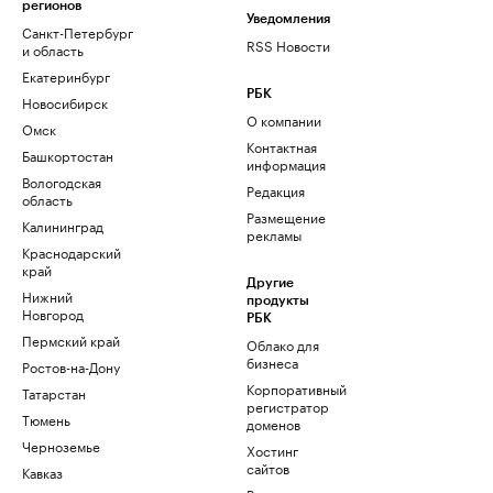
регионов
Уведомления
Санкт-Петербург
RSS Новости
и область
Екатеринбург
РБК
Новосибирск
О компании
Омск
Контактная
Башкортостан
информация
Вологодская
Редакция
область
Размещение
Калининград
рекламы
Краснодарский
край
Другие
Нижний
продукты
Новгород
РБК
Пермский край
Облако для
бизнеса
Ростов-на-Дону
Корпоративный
Татарстан
регистратор
Тюмень
доменов
Черноземье
Хостинг
сайтов
Кавказ