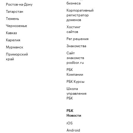
бизнеса
Ростов-на-Дону
Корпоративный
Татарстан
регистратор
Тюмень
доменов
Черноземье
Хостинг
сайтов
Кавказ
Рег.решения
Карелия
Знакомства
Мурманск
Сайт
Приморский
знакомств
край
podbor.ru
РБК
Компании
РБК Курсы
Школа
управления
РБК
РБК
Новости
iOS
Android