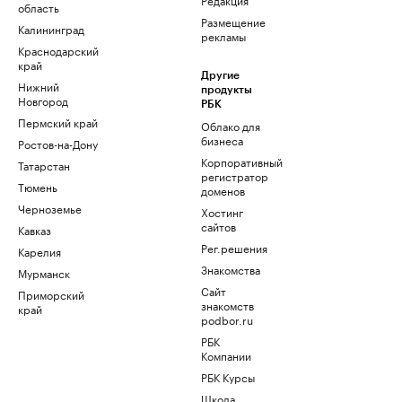
область
Размещение
Калининград
рекламы
Краснодарский
край
Другие
Нижний
продукты
Новгород
РБК
Пермский край
Облако для
бизнеса
Ростов-на-Дону
Корпоративный
Татарстан
регистратор
Тюмень
доменов
Черноземье
Хостинг
сайтов
Кавказ
Рег.решения
Карелия
Знакомства
Мурманск
Сайт
Приморский
знакомств
край
podbor.ru
РБК
Компании
РБК Курсы
Школа