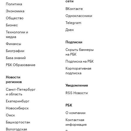
сети
Политика
ВКонтакте
Экономика
Одноклассники
Общество
Telegram
Бизнес
Дзен
Технологии и
медиа
Финансы
Подписки
Скрыть баннеры
Биографии
на РБК
База знаний
Подписка на РБК
РБК Образование
Корпоративная
подписка
Новости
регионов
Уведомления
Санкт-Петербург
RSS Новости
и область
Екатеринбург
РБК
Новосибирск
О компании
Омск
Контактная
Башкортостан
информация
Вологодская
Редакция