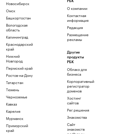
РБК
Новосибирск
О компании
Омск
Контактная
Башкортостан
информация
Вологодская
Редакция
область
Размещение
Калининград
рекламы
Краснодарский
край
Другие
Нижний
продукты
Новгород
РБК
Пермский край
Облако для
бизнеса
Ростов-на-Дону
Корпоративный
Татарстан
регистратор
Тюмень
доменов
Черноземье
Хостинг
сайтов
Кавказ
Рег.решения
Карелия
Знакомства
Мурманск
Сайт
Приморский
знакомств
край
podbor.ru