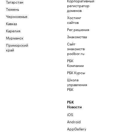
Корпоративный
Татарстан
регистратор
Тюмень
доменов
Черноземье
Хостинг
сайтов
Кавказ
Рег.решения
Карелия
Знакомства
Мурманск
Сайт
Приморский
знакомств
край
podbor.ru
РБК
Компании
РБК Курсы
Школа
управления
РБК
РБК
Новости
iOS
Android
AppGallery