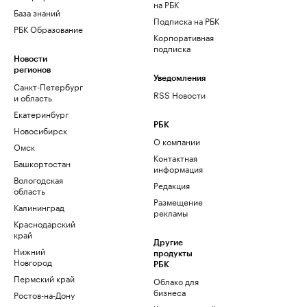
на РБК
База знаний
Подписка на РБК
РБК Образование
Корпоративная
подписка
Новости
регионов
Уведомления
Санкт-Петербург
RSS Новости
и область
Екатеринбург
РБК
Новосибирск
О компании
Омск
Контактная
Башкортостан
информация
Вологодская
Редакция
область
Размещение
Калининград
рекламы
Краснодарский
край
Другие
Нижний
продукты
Новгород
РБК
Пермский край
Облако для
бизнеса
Ростов-на-Дону