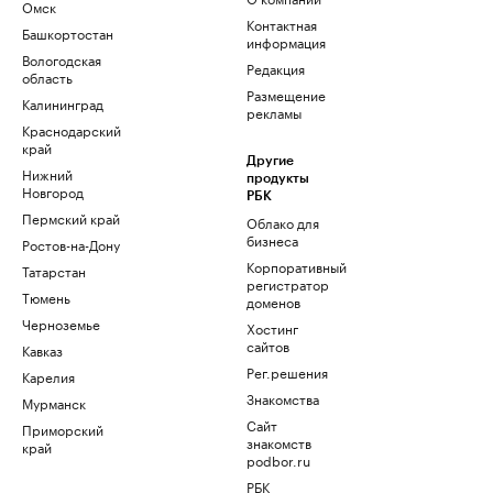
Омск
Контактная
Башкортостан
информация
Вологодская
Редакция
область
Размещение
Калининград
рекламы
Краснодарский
край
Другие
Нижний
продукты
Новгород
РБК
Пермский край
Облако для
бизнеса
Ростов-на-Дону
Корпоративный
Татарстан
регистратор
Тюмень
доменов
Черноземье
Хостинг
сайтов
Кавказ
Рег.решения
Карелия
Знакомства
Мурманск
Сайт
Приморский
знакомств
край
podbor.ru
РБК