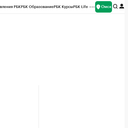
Омск
вления РБК
РБК Образование
РБК Курсы
РБК Life
и
Франшизы
Газета
Спецпроекты СПб
ты