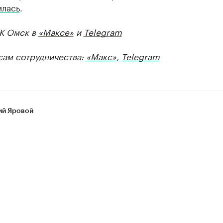
илась
.
БК Омск в
«Максе»
и
Telegram
сам сотрудничества:
«Макс»
,
Telegram
ий Яровой