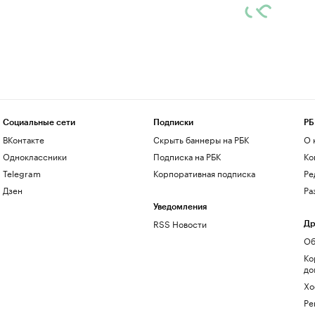
Социальные сети
Подписки
РБ
ВКонтакте
Скрыть баннеры на РБК
О 
Одноклассники
Подписка на РБК
Ко
Telegram
Корпоративная подписка
Ре
Дзен
Ра
Уведомления
RSS Новости
Др
Об
Ко
до
Хо
Ре