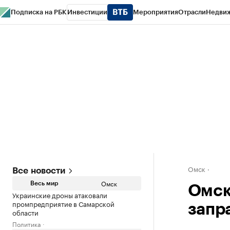
Подписка на РБК
Инвестиции
Мероприятия
Отрасли
Недви
Тренды
Визионеры
Национальные проекты
Город
Стиль
Крипто
РБК
Конференции СПб
Спецпроекты
Проверка контрагентов
Политика
Омск
Все новости
Омск
Весь мир
Омск
Украинские дроны атаковали
промпредприятие в Самарской
запр
области
Политика