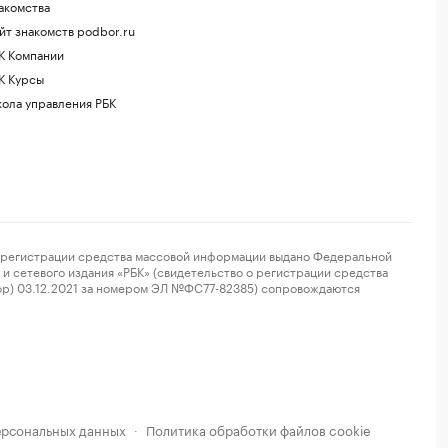
акомства
йт знакомств podbor.ru
К Компании
К Курсы
ола управления РБК
регистрации средства массовой информации выдано Федеральной
и сетевого издания «РБК» (свидетельство о регистрации средства
ор) 03.12.2021 за номером ЭЛ №ФС77-82385) сопровождаются
ерсональных данных
Политика обработки файлов cookie
·