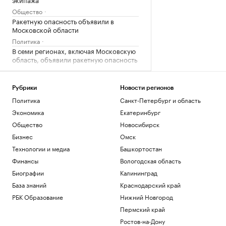
Общество
Ракетную опасность объявили в
Московской области
Политика
В семи регионах, включая Московскую
область, объявили ракетную опасность
Политика
«Одиссея» Нолана собрала в прокате
более $1 млрд
Рубрики
Новости регионов
Политика
Санкт-Петербург и область
Общество
Bloomberg узнал, когда планируют
Экономика
Екатеринбург
завершить испытания «Золотого
Общество
Новосибирск
купола»
Бизнес
Омск
Политика
Четыре доступных и понятных
Технологии и медиа
Башкортостан
инструмента диверсификации
Финансы
Вологодская область
накоплений
Биографии
Калининград
РБК и Сбер
База знаний
Краснодарский край
Загрузить еще
РБК Образование
Нижний Новгород
Пермский край
Ростов-на-Дону