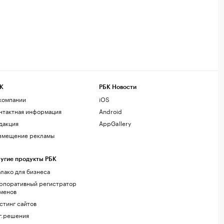
К
РБК Новости
компании
iOS
нтактная информация
Android
дакция
AppGallery
змещение рекламы
угие продукты РБК
лако для бизнеса
рпоративный регистратор
менов
стинг сайтов
г.решения