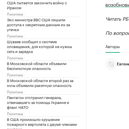
США пытается закончить войну с
возобнов
Ираном
Политика
Читать Р
Экс-министра ВВС США лишили
доступа к секретным данным из-за
утечки
По вопро
Политика
Шуваев сообщил о системе
Авторы
оповещения, для которой не нужны
сеть и зарядка
Политика
В Московской области объявили
Евген
беспилотную опасность
Политика
В Московской области второй раз за
ночь объявили ракетную опасность
Политика
Пентагон отстранил генерала,
отвечавшего за помощь Украине и
фланг НАТО
Политика
В США произошло крушение
пожарного вертолета с двумя членами
экипажа