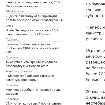
Зачем смартфону телеобъектив, 200
На заправ
Мп и большой сенсор
топливо в
РБК и Huawei
губернато
ЯндексGo планируют внедрить для
оплаты проезда в омских автобусах
Омск
«Теперь н
Новая Зеландия анонсировала 36-й
канистры 
пакет санкций против России
региона.
Политика
Bloomberg узнал, что Украина
пообещала США больше не атаковать
Ограничен
КТК
вечером 
Политика
разрешают
Axios узнал, что OpenAI замедлила
разработку ИИ-модели Astra
не более 
Технологии и медиа
более 200
В Московской области отменили
бензина в
ракетную опасность
Политика
Мэр Киева сообщил о пожарах после
26 июня с
взрывов
физлиц на
Политика
нефтебазы
CNN узнал, как высший военачальник