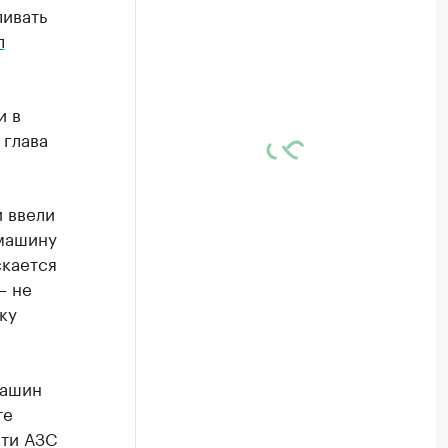
ливать
л
и в
 глава
 ввели
 машину
скается
— не
ку
машин
те
ети АЗС