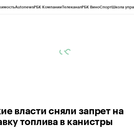
жимость
Autonews
РБК Компании
Телеканал
РБК Вино
Спорт
Школа упра
 Бизнес-среда
Дискуссионный клуб
Исследования
Кредитные рейтинг
Экономика
Бизнес
Технологии и медиа
Финансы
Рынок наличной валю
ие власти сняли запрет на
авку топлива в канистры