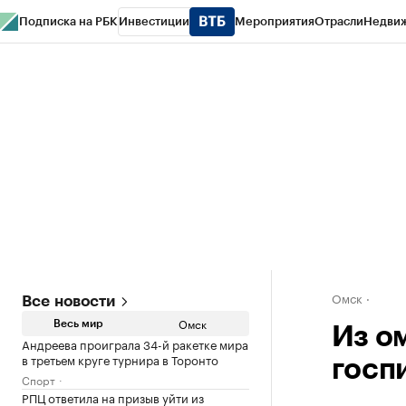
Подписка на РБК
Инвестиции
Мероприятия
Отрасли
Недви
Тренды
Визионеры
Национальные проекты
Город
Стиль
Крипто
РБК
Конференции СПб
Спецпроекты
Проверка контрагентов
Политика
Омск
Все новости
Омск
Весь мир
Из о
Андреева проиграла 34-й ракетке мира
в третьем круге турнира в Торонто
госп
Спорт
РПЦ ответила на призыв уйти из