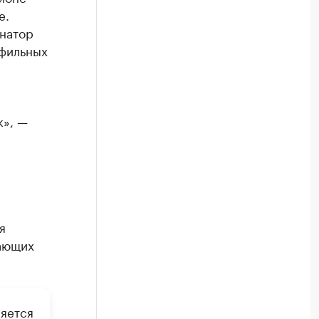
е.
натор
офильных
к», —
я
чающих
ляется