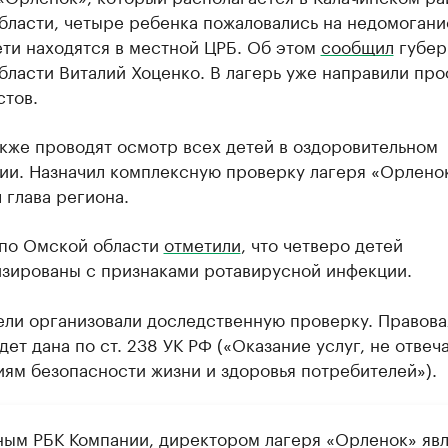
бласти, четыре ребенка пожаловались на недомогани
ти находятся в местной ЦРБ. Об этом
сообщил
губер
бласти Виталий Хоценко. В лагерь уже направили пр
стов.
кже проводят осмотр всех детей в оздоровительном
ии. Назначил комплексную проверку лагеря «Орлено
 глава региона.
 по Омской области
отметили
, что четверо детей
изированы с признаками ротавирусной инфекции.
ели организовали доследственную проверку. Правова
дет дана по ст. 238 УК РФ («Оказание услуг, не отве
ям безопасности жизни и здоровья потребителей»).
ным РБК Компании, директором лагеря «Орленок» яв