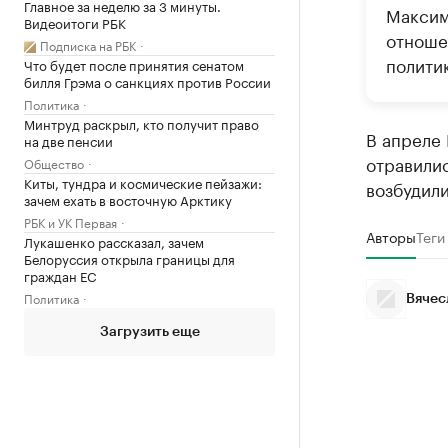
Главное за неделю за 3 минуты.
Максим
Видеоитоги РБК
отноше
Подписка на РБК
полити
Что будет после принятия сенатом
билля Грэма о санкциях против России
Политика
Минтруд раскрыл, кто получит право
В апреле
на две пенсии
отравилис
Общество
Киты, тундра и космические пейзажи:
возбудили
зачем ехать в восточную Арктику
РБК и УК Первая
Авторы
Теги
Лукашенко рассказал, зачем
Белоруссия открыла границы для
граждан ЕС
Политика
Вячес
Загрузить еще