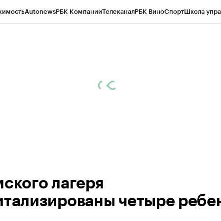
жимость
Autonews
РБК Компании
Телеканал
РБК Вино
Спорт
Школа упра
 Бизнес-среда
Дискуссионный клуб
Исследования
Кредитные рейтинг
Экономика
Бизнес
Технологии и медиа
Финансы
Рынок наличной валю
мского лагеря
итализированы четыре ребе