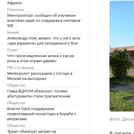
Африки
Политика
Минпромторг сообщил об изучении
властями идей по поддержке селлеров
WB
Бизнес
Александр Усик заявил, что у него есть
«два варианта» для прощального боя
Спорт
Что такое медленная жизнь и какую
роль в этом играет дерево
РБК и Старквуд
Метеоролог рассказала о погоде в
Москве на выходных
Общество
Глава ВЦИОМ объяснил, почему
абитуриенты стали прагматичнее
Общество
Власти США поддержали
православный монастырь в борьбе с
ветряками
Фото: Детс
Общество
Трамп обжалует запрет на
В лагере 