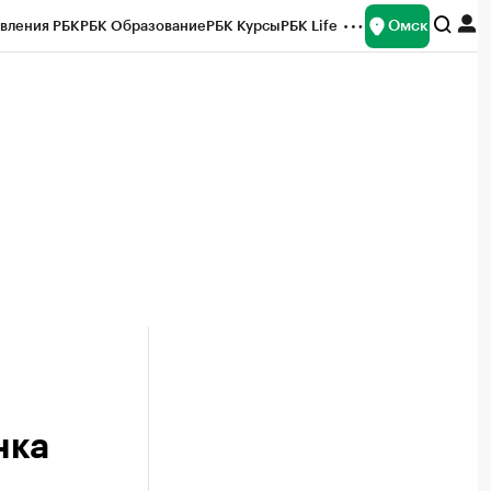
Омск
вления РБК
РБК Образование
РБК Курсы
РБК Life
и
Франшизы
Газета
Спецпроекты СПб
ты
нка