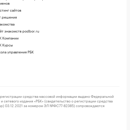
менов
стинг сайтов
г.решения
акомства
йт знакомств podbor.ru
К Компании
К Курсы
ола управления РБК
регистрации средства массовой информации выдано Федеральной
и сетевого издания «РБК» (свидетельство о регистрации средства
ор) 03.12.2021 за номером ЭЛ №ФС77-82385) сопровождаются