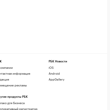
К
РБК Новости
компании
iOS
нтактная информация
Android
дакция
AppGallery
змещение рекламы
угие продукты РБК
лако для бизнеса
рпоративный регистратор