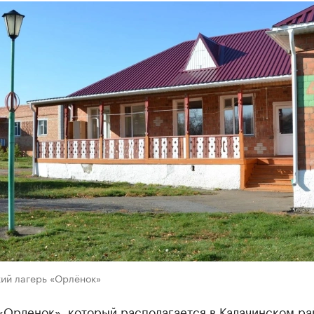
кий лагерь «Орлёнок»
«Орленок», который располагается в Калачинском ра