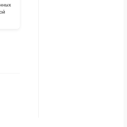
енных
ой