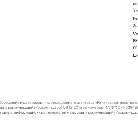
до
Хо
Ре
Зн
Са
РБ
РБ
Шк
ения и материалы информационного агентства «РБК» (свидетельство о 
овых коммуникаций (Роскомнадзор) 09.12.2015 за номером ИА №ФС77-63848) 
 связи, информационных технологий и массовых коммуникаций (Роскомнадз