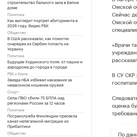
строительство бального зала в Белом
Омской о
доме
Сейчас де
Политика
Как выглядит портрет абитуриента в
Омской о
2026 году. Видео РБК
специали
Общество
В США рассказали, как помогли
снарядам из Сербии попасть на
«Врачи та
Украину
учрежден
Политика
рассказал
Будущее Ходынского поля: от пашни и
аэродрома до города в городе
РБК и Stone
В СУ СКР
Звезда НБА избежал наказания за
госпитал
незаконное ношение оружия
Спорт
Следоват
Силы ПВО сбили 75 БПЛА над
регионами России за 12 часов
оценка бу
Политика
требовани
Погранслужба Финляндии пресекла
канал нелегальной миграции из
Прибалтики
Общество
По дан