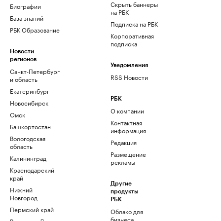
Скрыть баннеры
Биографии
на РБК
База знаний
Подписка на РБК
РБК Образование
Корпоративная
подписка
Новости
регионов
Уведомления
Санкт-Петербург
RSS Новости
и область
Екатеринбург
РБК
Новосибирск
О компании
Омск
Контактная
Башкортостан
информация
Вологодская
Редакция
область
Размещение
Калининград
рекламы
Краснодарский
край
Другие
Нижний
продукты
Новгород
РБК
Пермский край
Облако для
бизнеса
Ростов-на-Дону