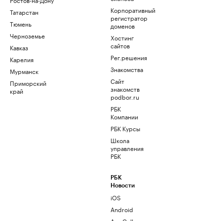
Корпоративный
Татарстан
регистратор
Тюмень
доменов
Черноземье
Хостинг
сайтов
Кавказ
Рег.решения
Карелия
Знакомства
Мурманск
Сайт
Приморский
знакомств
край
podbor.ru
РБК
Компании
РБК Курсы
Школа
управления
РБК
РБК
Новости
iOS
Android
AppGallery