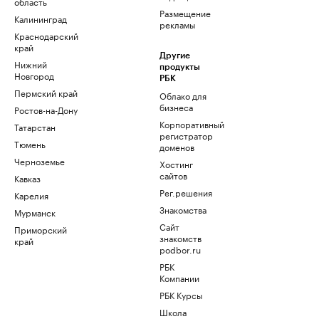
область
Размещение
Калининград
рекламы
Краснодарский
край
Другие
Нижний
продукты
Новгород
РБК
Пермский край
Облако для
бизнеса
Ростов-на-Дону
Корпоративный
Татарстан
регистратор
Тюмень
доменов
Черноземье
Хостинг
сайтов
Кавказ
Рег.решения
Карелия
Знакомства
Мурманск
Сайт
Приморский
знакомств
край
podbor.ru
РБК
Компании
РБК Курсы
Школа