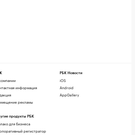
К
РБК Новости
компании
iOS
нтактная информация
Android
дакция
AppGallery
змещение рекламы
угие продукты РБК
лако для бизнеса
рпоративный регистратор