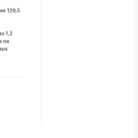
мя 129,5
о 1,2
а на
вых