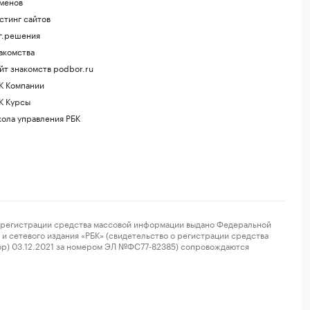
менов
стинг сайтов
г.решения
акомства
йт знакомств podbor.ru
К Компании
К Курсы
ола управления РБК
регистрации средства массовой информации выдано Федеральной
и сетевого издания «РБК» (свидетельство о регистрации средства
ор) 03.12.2021 за номером ЭЛ №ФС77-82385) сопровождаются