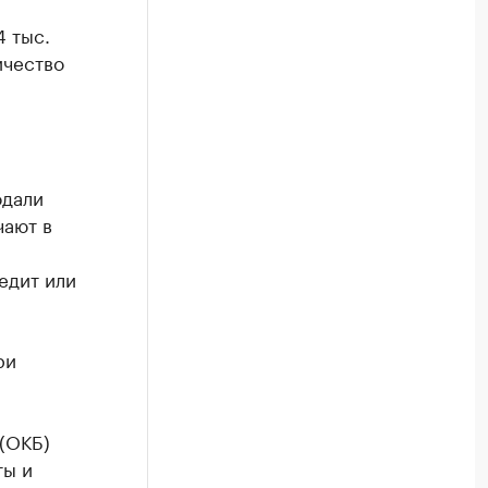
 тыс.
ичество
одали
чают в
едит или
ри
(ОКБ)
ты и