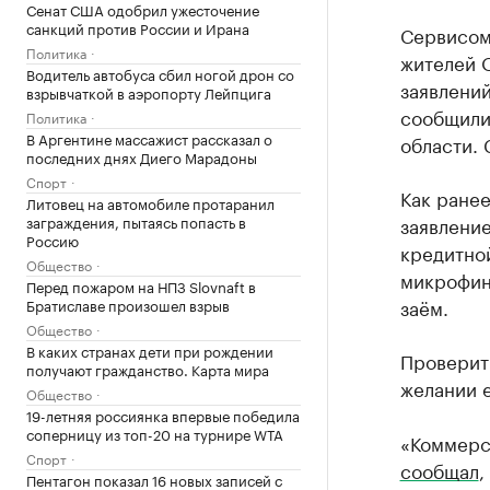
Сенат США одобрил ужесточение
санкций против России и Ирана
Сервисом 
Политика
жителей О
Водитель автобуса сбил ногой дрон со
заявлени
взрывчаткой в аэропорту Лейпцига
сообщили
Политика
В Аргентине массажист рассказал о
области. 
последних днях Диего Марадоны
Спорт
Как ране
Литовец на автомобиле протаранил
заграждения, пытаясь попасть в
заявление
Россию
кредитной
Общество
микрофина
Перед пожаром на НПЗ Slovnaft в
заём.
Братиславе произошел взрыв
Общество
В каких странах дети при рождении
Проверить
получают гражданство. Карта мира
желании е
Общество
19-летняя россиянка впервые победила
соперницу из топ-20 на турнире WTA
«Коммерс
Спорт
сообщал
,
Пентагон показал 16 новых записей с