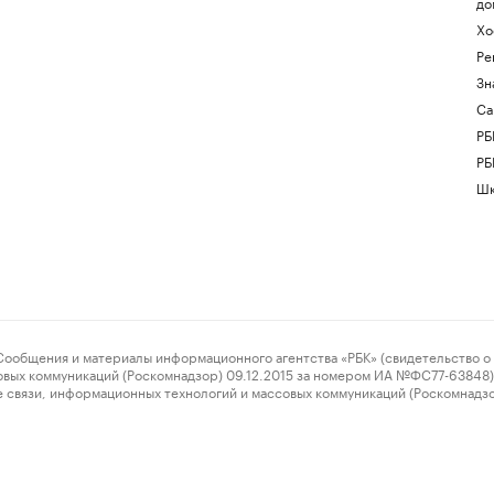
до
Хо
Ре
Зн
Са
РБ
РБ
Шк
ения и материалы информационного агентства «РБК» (свидетельство о 
овых коммуникаций (Роскомнадзор) 09.12.2015 за номером ИА №ФС77-63848) 
 связи, информационных технологий и массовых коммуникаций (Роскомнадз