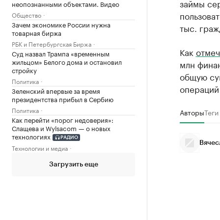
займы сер
неопознанными объектами. Видео
пользоват
Общество
Зачем экономике России нужна
тыс. граж
товарная биржа
РБК и Петербургская Биржа
Как
отмеч
Суд назвал Трампа «временным
жильцом» Белого дома и остановил
млн финан
стройку
общую сум
Политика
операций
Зеленский впервые за время
президентства прибыл в Сербию
Политика
Авторы
Теги
Как перейти «порог недоверия»:
Слащева и Wylsacom — о новых
технологиях
РАДИО
Вячес
Технологии и медиа
Загрузить еще