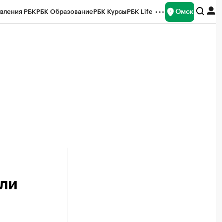
Омск
вления РБК
РБК Образование
РБК Курсы
РБК Life
и
Франшизы
Газета
Спецпроекты СПб
ты
или