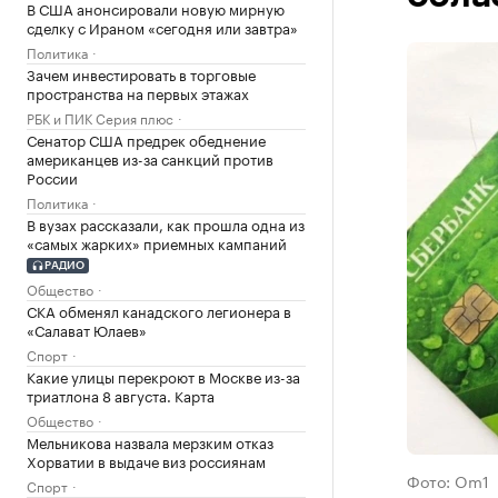
В США анонсировали новую мирную
сделку с Ираном «сегодня или завтра»
Политика
Зачем инвестировать в торговые
пространства на первых этажах
РБК и ПИК Серия плюс
Сенатор США предрек обеднение
американцев из-за санкций против
России
Политика
В вузах рассказали, как прошла одна из
«самых жарких» приемных кампаний
РАДИО
Общество
СКА обменял канадского легионера в
«Салават Юлаев»
Спорт
Какие улицы перекроют в Москве из-за
триатлона 8 августа. Карта
Общество
Мельникова назвала мерзким отказ
Хорватии в выдаче виз россиянам
Фото: Om1
Спорт