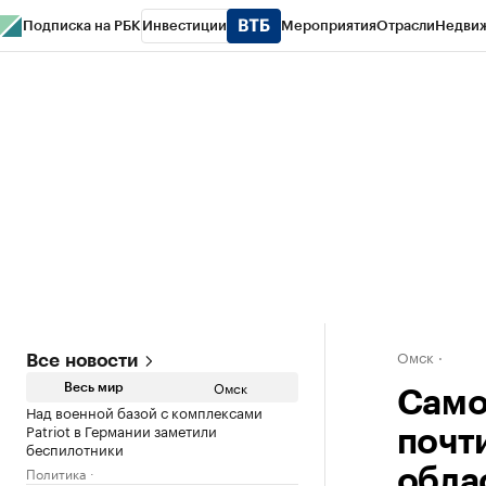
Подписка на РБК
Инвестиции
Мероприятия
Отрасли
Недви
Тренды
Визионеры
Национальные проекты
Город
Стиль
Крипто
РБК
Конференции СПб
Спецпроекты
Проверка контрагентов
Политика
Омск
Все новости
Омск
Весь мир
Само
Над военной базой с комплексами
Patriot в Германии заметили
почт
беспилотники
Политика
обла