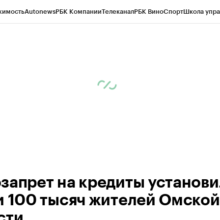
жимость
Autonews
РБК Компании
Телеканал
РБК Вино
Спорт
Школа упра
 Бизнес-среда
Дискуссионный клуб
Исследования
Кредитные рейтинг
Экономика
Бизнес
Технологии и медиа
Финансы
Рынок наличной валю
запрет на кредиты установ
и 100 тысяч жителей Омской
сти