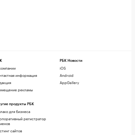
К
РБК Новости
компании
iOS
нтактная информация
Android
дакция
AppGallery
змещение рекламы
угие продукты РБК
лако для бизнеса
рпоративный регистратор
менов
стинг сайтов