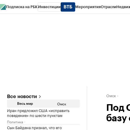
Подписка на РБК
Инвестиции
Мероприятия
Отрасли
Недви
Тренды
Визионеры
Национальные проекты
Город
Стиль
Крипто
РБК
Конференции СПб
Спецпроекты
Проверка контрагентов
Политика
Омск
Все новости
Омск
Весь мир
Под 
Иран предложил США «исправить
поведение» по шести пунктам
базу
Политика
Сын Байдена признал, что его