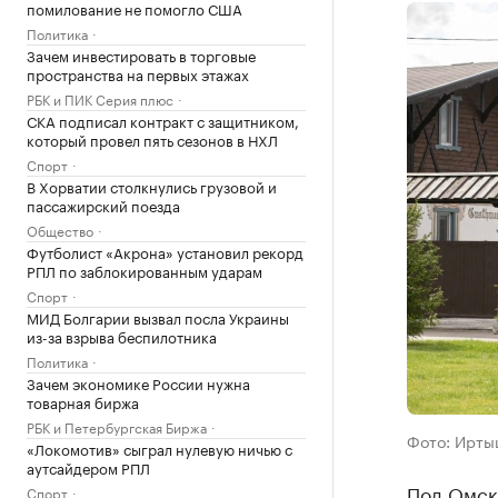
помилование не помогло США
Политика
Зачем инвестировать в торговые
пространства на первых этажах
РБК и ПИК Серия плюс
СКА подписал контракт с защитником,
который провел пять сезонов в НХЛ
Спорт
В Хорватии столкнулись грузовой и
пассажирский поезда
Общество
Футболист «Акрона» установил рекорд
РПЛ по заблокированным ударам
Спорт
МИД Болгарии вызвал посла Украины
из-за взрыва беспилотника
Политика
Зачем экономике России нужна
товарная биржа
РБК и Петербургская Биржа
Фото: Иртыш
«Локомотив» сыграл нулевую ничью с
аутсайдером РПЛ
Под Омск
Спорт