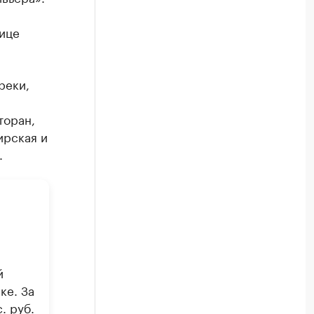
лице
реки,
торан,
ирская и
.
й
ке. За
. руб.