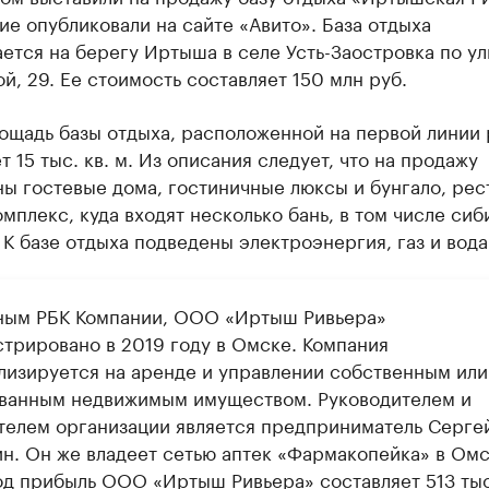
е опубликовали на сайте «Авито». База отдыха
ется на берегу Иртыша в селе Усть-Заостровка по у
, 29. Ее стоимость составляет 150 млн руб.
ощадь базы отдыха, расположенной на первой линии 
т 15 тыс. кв. м. Из описания следует, что на продажу
ы гостевые дома, гостиничные люксы и бунгало, рес
мплекс, куда входят несколько бань, в том числе сиб
 К базе отдыха подведены электроэнергия, газ и вода
ным РБК Компании, ООО «Иртыш Ривьера»
стрировано в 2019 году в Омске. Компания
лизируется на аренде и управлении собственным или
ванным недвижимым имуществом. Руководителем и
телем организации является предприниматель Серге
н. Он же владеет сетью аптек «Фармакопейка» в Омс
од прибыль ООО «Иртыш Ривьера» составляет 513 тыс