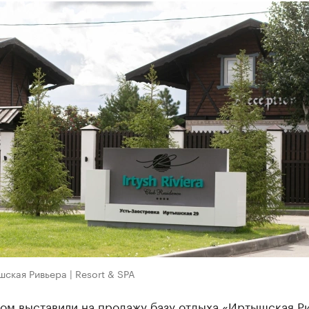
ская Ривьера | Resort & SPA
ом выставили на продажу базу отдыха «Иртышская Ри