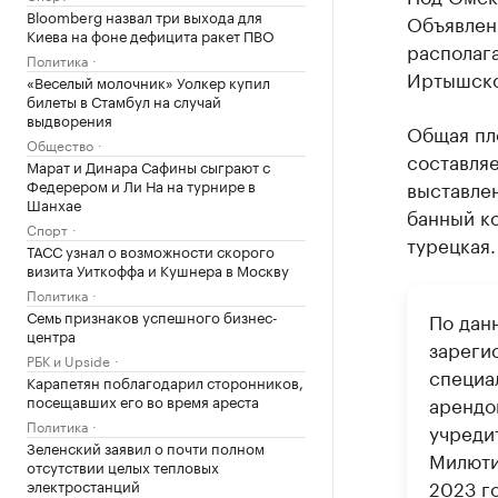
Bloomberg назвал три выхода для
Объявлени
Киева на фоне дефицита ракет ПВО
располага
Политика
Иртышской
«Веселый молочник» Уолкер купил
билеты в Стамбул на случай
выдворения
Общая пл
Общество
составляе
Марат и Динара Сафины сыграют с
Федерером и Ли На на турнире в
выставлен
Шанхае
банный ко
Спорт
турецкая.
ТАСС узнал о возможности скорого
визита Уиткоффа и Кушнера в Москву
Политика
Семь признаков успешного бизнес-
По дан
центра
зареги
РБК и Upside
специа
Карапетян поблагодарил сторонников,
посещавших его во время ареста
арендо
Политика
учреди
Зеленский заявил о почти полном
Милюти
отсутствии целых тепловых
2023 г
электростанций