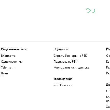
Социальные сети
Подписки
РБ
ВКонтакте
Скрыть баннеры на РБК
О 
Одноклассники
Подписка на РБК
Ко
Telegram
Корпоративная подписка
Ре
Дзен
Ра
Уведомления
RSS Новости
Др
Об
Ко
до
Хо