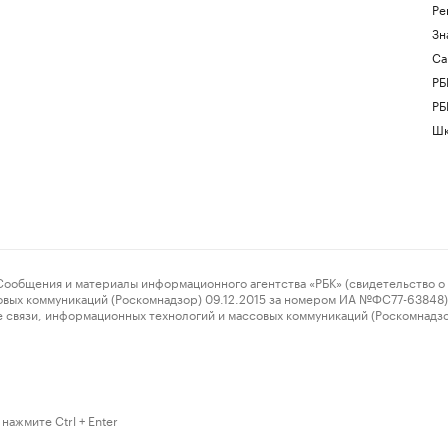
Ре
Зн
Са
РБ
РБ
Шк
ения и материалы информационного агентства «РБК» (свидетельство о 
овых коммуникаций (Роскомнадзор) 09.12.2015 за номером ИА №ФС77-63848) 
 связи, информационных технологий и массовых коммуникаций (Роскомнадз
нажмите Ctrl + Enter