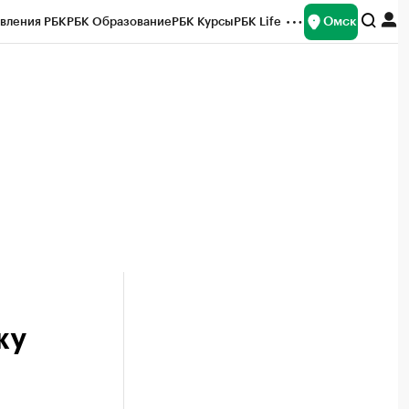
Омск
вления РБК
РБК Образование
РБК Курсы
РБК Life
и
Франшизы
Газета
Спецпроекты СПб
ты
жу