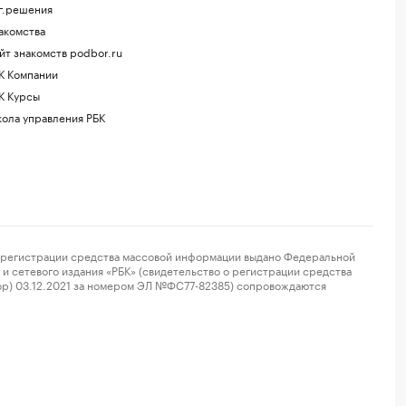
г.решения
акомства
йт знакомств podbor.ru
К Компании
К Курсы
ола управления РБК
регистрации средства массовой информации выдано Федеральной
и сетевого издания «РБК» (свидетельство о регистрации средства
ор) 03.12.2021 за номером ЭЛ №ФС77-82385) сопровождаются