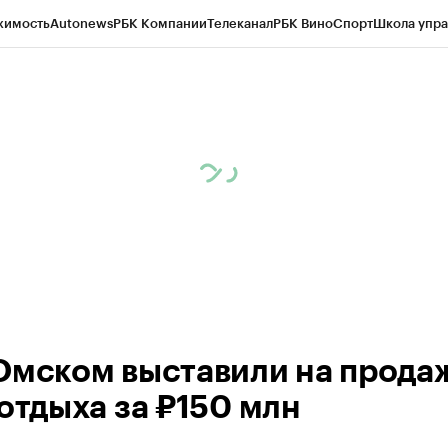
жимость
Autonews
РБК Компании
Телеканал
РБК Вино
Спорт
Школа упра
 Бизнес-среда
Дискуссионный клуб
Исследования
Кредитные рейтинг
Экономика
Бизнес
Технологии и медиа
Финансы
Рынок наличной валю
Омском выставили на прода
 отдыха за ₽150 млн