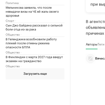
Политика
при выр
Мельникова заявила, что после
невыдачи визы на ЧЕ ей жаль своего
здоровья
В агентс
Спорт
Сын Джо Байдена рассказал о сильной
объявлени
боли отца из-за рака
причинах 
Общество
В Геленджике возобновили работу
пляжей после отмены режима
Авторы
Теги
опасности БПЛА
Общество
В Финляндии с марта 2027 года введут
Вячес
экзамен на гражданство
Общество
Загрузить еще