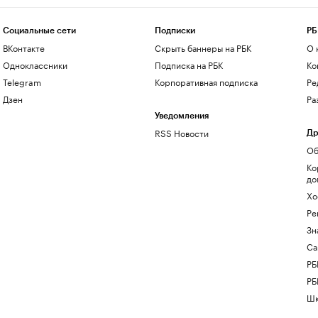
Социальные сети
Подписки
РБ
ВКонтакте
Скрыть баннеры на РБК
О 
Одноклассники
Подписка на РБК
Ко
Telegram
Корпоративная подписка
Ре
Дзен
Ра
Уведомления
RSS Новости
Др
Об
Ко
до
Хо
Ре
Зн
Са
РБ
РБ
Шк