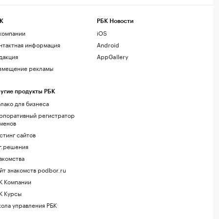
К
РБК Новости
компании
iOS
нтактная информация
Android
дакция
AppGallery
змещение рекламы
угие продукты РБК
лако для бизнеса
рпоративный регистратор
менов
стинг сайтов
г.решения
акомства
йт знакомств podbor.ru
К Компании
К Курсы
ола управления РБК