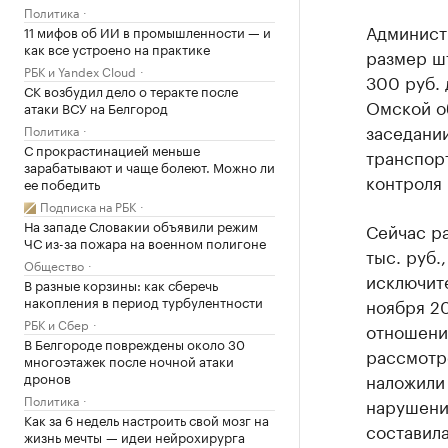
Политика
Админист
11 мифов об ИИ в промышленности — и
как все устроено на практике
размер ш
РБК и Yandex Cloud
300 руб. 
СК возбудил дело о теракте после
Омской о
атаки ВСУ на Белгород
заседани
Политика
С прокрастинацией меньше
транспор
зарабатывают и чаще болеют. Можно ли
контроля 
ее победить
Подписка на РБК
На западе Словакии объявили режим
Сейчас ра
ЧС из-за пожара на военном полигоне
тыс. руб.
Общество
исключите
В разные корзины: как сберечь
накопления в период турбулентности
ноября 20
РБК и Сбер
отношени
В Белгороде повреждены около 30
рассмотр
многоэтажек после ночной атаки
дронов
наложили 
Политика
нарушени
Как за 6 недель настроить свой мозг на
составила
жизнь мечты — идеи нейрохирурга