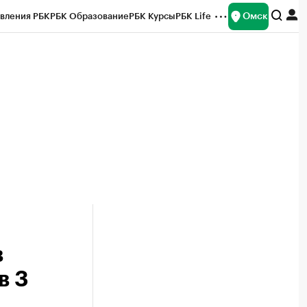
Омск
вления РБК
РБК Образование
РБК Курсы
РБК Life
и
Франшизы
Газета
Спецпроекты СПб
ты
в
в 3