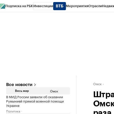
Подписка на РБК
Инвестиции
Мероприятия
Отрасли
Недви
Тренды
Визионеры
Национальные проекты
Город
Стиль
Крипто
РБК
Конференции СПб
Спецпроекты
Проверка контрагентов
Политика
Омск
Все новости
Омск
Весь мир
Штра
В МИД России заявили об оказании
Румынией прямой военной помощи
Омск
Украине
Политика
раза