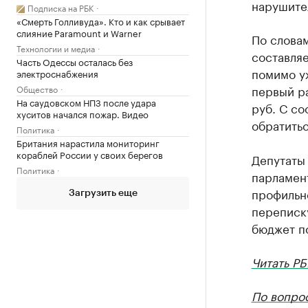
нарушител
Подписка на РБК
«Смерть Голливуда». Кто и как срывает
слияние Paramount и Warner
По словам
Технологии и медиа
составляе
Часть Одессы осталась без
помимо у
электроснабжения
первый ра
Общество
На саудовском НПЗ после удара
руб. С с
хуситов начался пожар. Видео
обратить
Политика
Британия нарастила мониторинг
кораблей России у своих берегов
Депутаты 
Политика
парламен
профильно
Загрузить еще
переписк
бюджет п
Читать РБ
По вопро