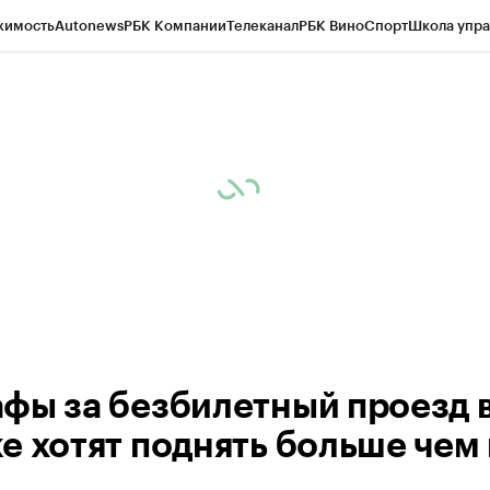
жимость
Autonews
РБК Компании
Телеканал
РБК Вино
Спорт
Школа упра
 Бизнес-среда
Дискуссионный клуб
Исследования
Кредитные рейтинг
Экономика
Бизнес
Технологии и медиа
Финансы
Рынок наличной валю
фы за безбилетный проезд 
е хотят поднять больше чем 