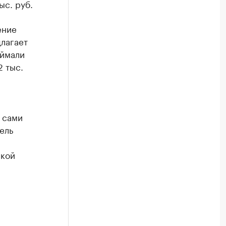
ыс. руб.
ение
длагает
оймали
2 тыс.
 сами
ель
ской