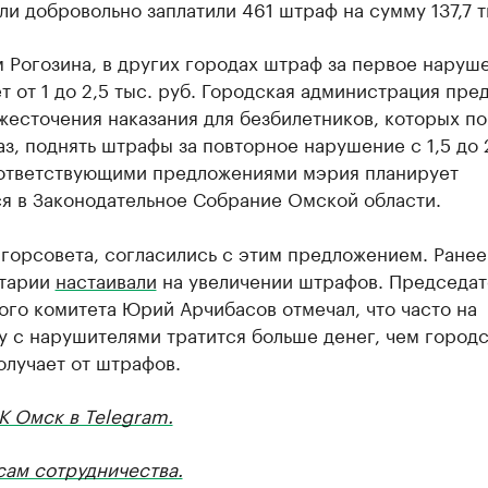
и добровольно заплатили 461 штраф на сумму 137,7 т
 Рогозина, в других городах штраф за первое наруш
т от 1 до 2,5 тыс. руб. Городская администрация пре
жесточения наказания для безбилетников, которых п
з, поднять штрафы за повторное нарушение с 1,5 до 
оответствующими предложениями мэрия планирует
ся в Законодательное Собрание Омской области.
горсовета, согласились с этим предложением. Ранее
тарии
настаивали
на увеличении штрафов. Председат
го комитета Юрий Арчибасов отмечал, что часто на
у с нарушителями тратится больше денег, чем город
олучает от штрафов.
К Омск в Telegram.
сам сотрудничества.