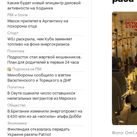
Каким будет новый эпицентр деловой
активности на Ходынке
РБК и Stone
Месси прилетел в Аргентину на
похороны отца
Спорт
WSJ раскрыла, чем Куба заменяет
топливо на фоне энергокризиса
Политика
Подросток стал жертвой мошенников.
План для родителей в первые 24 часа
Подписка на РБК
Минобороны сообщило о взятии
Васютинского и Торецкого в ДНР
Политика
В Сеуте оценили число оставшихся
нелегальных мигрантов из Марокко
Общество
В Британии изменили энергопроект на
£430 млн из-за «могилы» эльфа Добби
Экономика
Финляндия отказалась передать
Фото: Om1.
Украине ракеты Patriot