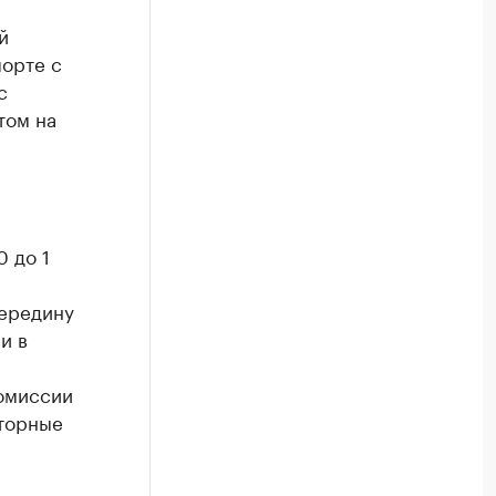
й
орте с
с
том на
 до 1
середину
и в
омиссии
вторные