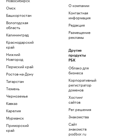
Новосибирск
О компании
Омск
Контактная
Башкортостан
информация
Вологодская
Редакция
область
Размещение
Калининград
рекламы
Краснодарский
край
Другие
Нижний
продукты
Новгород
РБК
Пермский край
Облако для
бизнеса
Ростов-на-Дону
Корпоративный
Татарстан
регистратор
Тюмень
доменов
Черноземье
Хостинг
сайтов
Кавказ
Рег.решения
Карелия
Знакомства
Мурманск
Сайт
Приморский
знакомств
край
podbor.ru