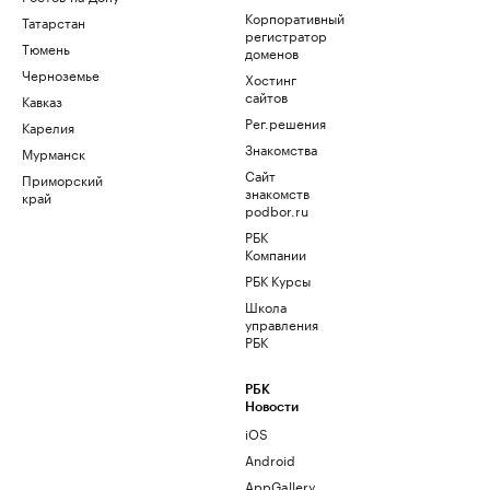
Корпоративный
Татарстан
регистратор
Тюмень
доменов
Черноземье
Хостинг
сайтов
Кавказ
Рег.решения
Карелия
Знакомства
Мурманск
Сайт
Приморский
знакомств
край
podbor.ru
РБК
Компании
РБК Курсы
Школа
управления
РБК
РБК
Новости
iOS
Android
AppGallery