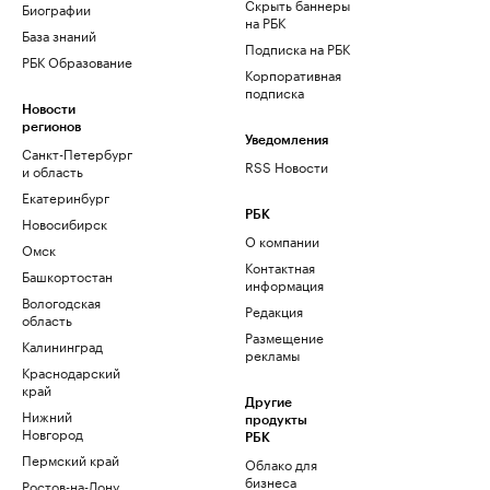
Скрыть баннеры
Биографии
на РБК
База знаний
Подписка на РБК
РБК Образование
Корпоративная
подписка
Новости
регионов
Уведомления
Санкт-Петербург
RSS Новости
и область
Екатеринбург
РБК
Новосибирск
О компании
Омск
Контактная
Башкортостан
информация
Вологодская
Редакция
область
Размещение
Калининград
рекламы
Краснодарский
край
Другие
Нижний
продукты
Новгород
РБК
Пермский край
Облако для
бизнеса
Ростов-на-Дону