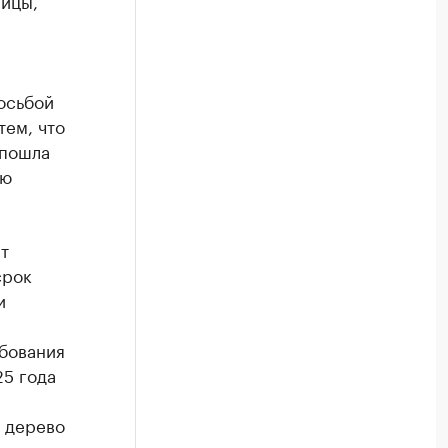
ницы,
осьбой
тем, что
 пошла
ию
т
срок
и
бования
25 года
е дерево