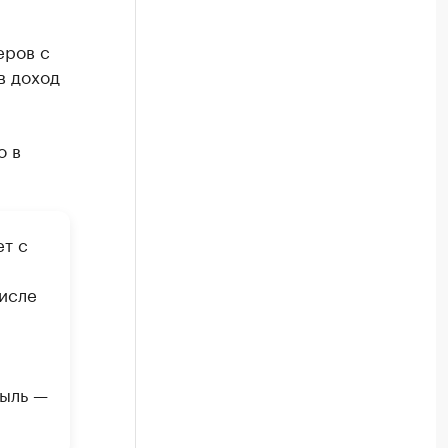
еров с
в доход
о в
ет с
числе
быль —