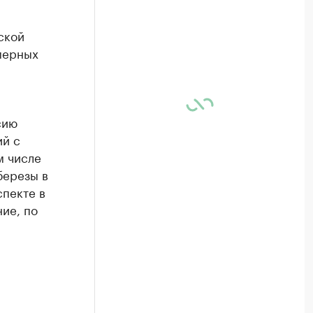
ской
мерных
сию
ий с
м числе
 березы в
спекте в
ие, по