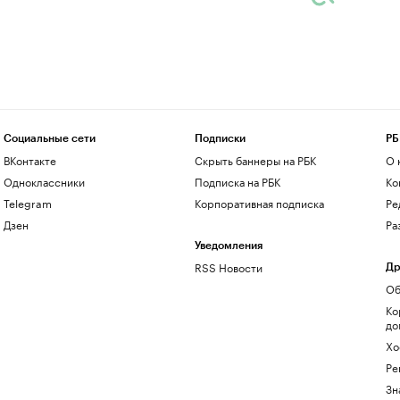
Социальные сети
Подписки
РБ
ВКонтакте
Скрыть баннеры на РБК
О 
Одноклассники
Подписка на РБК
Ко
Telegram
Корпоративная подписка
Ре
Дзен
Ра
Уведомления
RSS Новости
Др
Об
Ко
до
Хо
Ре
Зн