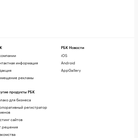
К
РБК Новости
компании
iOS
нтактная информация
Android
дакция
AppGallery
змещение рекламы
угие продукты РБК
лако для бизнеса
рпоративный регистратор
менов
стинг сайтов
г.решения
акомства