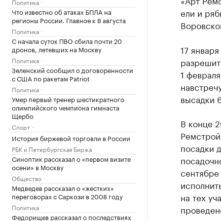
«Арт Ремс
Политика
ели и ряб
Что известно об атаках БПЛА на
регионы России. Главное к 8 августа
Воровског
Политика
С начала суток ПВО сбила почти 20
17 января
дронов, летевших на Москву
Политика
разрешить
Зеленский сообщил о договоренности
1 февраля
с США по ракетам Patriot
навстреч
Политика
высадки 6
Умер первый тренер шестикратного
олимпийского чемпиона гимнаста
Щербо
В конце 2
Спорт
Ремстрой
История биржевой торговли в России
посадки д
РБК и Петербургская Биржа
Синоптик рассказал о «первом визите
посадочно
осени» в Москву
сентябре
Общество
исполнить
Медведев рассказал о «жестких»
на тех уч
переговорах с Саркози в 2008 году
Политика
проведено
Федорищев рассказал о последствиях