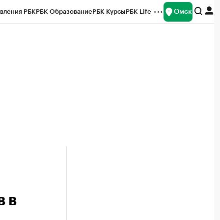
Омск
вления РБК
РБК Образование
РБК Курсы
РБК Life
и
Франшизы
Газета
Спецпроекты СПб
ты
 в