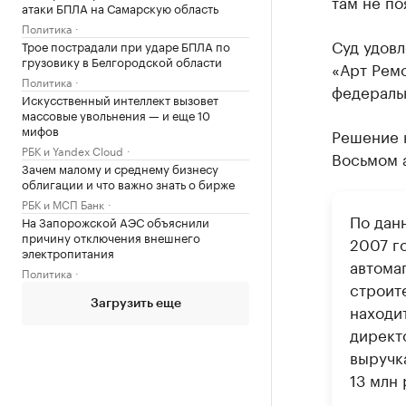
там не по
атаки БПЛА на Самарскую область
Политика
Суд удов
Трое пострадали при ударе БПЛА по
грузовику в Белгородской области
«Арт Ремс
Политика
федераль
Искусственный интеллект вызовет
массовые увольнения — и еще 10
мифов
Решение н
РБК и Yandex Cloud
Восьмом 
Зачем малому и среднему бизнесу
облигации и что важно знать о бирже
РБК и МСП Банк
По дан
На Запорожской АЭС объяснили
причину отключения внешнего
2007 г
электропитания
автомаг
Политика
строит
Загрузить еще
находи
директ
выручка
13 млн 