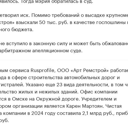
явилось. Тогда мэрия обратилась в суд.
летворил иск. Помимо требований о высадке крупном
троя» взыскали 50 тыс. руб. в качестве госпошлины 
ного бюджета.
е вступило в законную силу и может быть обжалован
арбитражном апелляционном суде.
ным сервиса Rusprofile, ООО «Арт Ремстрой» работа
ода в сфере строительства автомобильных дорог и
истралей. Указано еще 23 вида деятельности, в том 
ельство жилых и нежилых зданий. Офис компании
тся в Омске на Окружной дороге. Учредителем и
ором организации является Карен Мартоян. Чистая
 компании в 2024 году составила 2,1 млрд руб., при
руб.