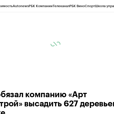
жимость
Autonews
РБК Компании
Телеканал
РБК Вино
Спорт
Школа упра
 Бизнес-среда
Дискуссионный клуб
Исследования
Кредитные рейтинг
Экономика
Бизнес
Технологии и медиа
Финансы
Рынок наличной валю
обязал компанию «Арт
трой» высадить 627 деревьев
ке