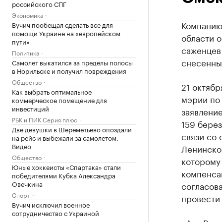
российского СПГ
Экономика
Компанию
Вучич пообещал сделать все для
помощи Украине на «европейском
области о
пути»
саженцев
Политика
снесенны
Самолет выкатился за пределы полосы
в Норильске и получил повреждения
Общество
21 октябр
Как выбрать оптимальное
мэрии по 
коммерческое помещение для
инвестиций
заявление
РБК и ПИК Серия плюс
159 берез
Две девушки в Шереметьево опоздали
связи со 
на рейс и выбежали за самолетом.
Видео
Ленинско
Общество
которому 
Юные хоккеисты «Спартака» стали
компенсац
победителями Кубка Александра
Овечкина
согласова
Спорт
провести 
Вучич исключил военное
сотрудничество с Украиной