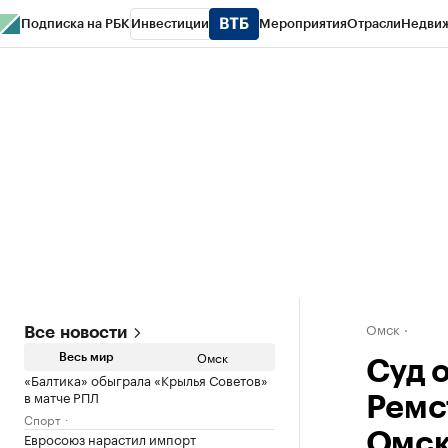
Подписка на РБК
Инвестиции
Мероприятия
Отрасли
Недви
Тренды
Визионеры
Национальные проекты
Город
Стиль
Крипто
РБК
Конференции СПб
Спецпроекты
Проверка контрагентов
Политика
Омск
Все новости
Омск
Весь мир
Суд 
«Балтика» обыграла «Крылья Советов»
в матче РПЛ
Ремс
Спорт
Евросоюз нарастил импорт
Омс