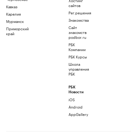
Хостинг
сайтов
Кавказ
Рег.решения
Карелия
Знакомства
Мурманск
Сайт
Приморский
знакомств
край
podbor.ru
РБК
Компании
РБК Курсы
Школа
управления
РБК
РБК
Новости
iOS
Android
AppGallery