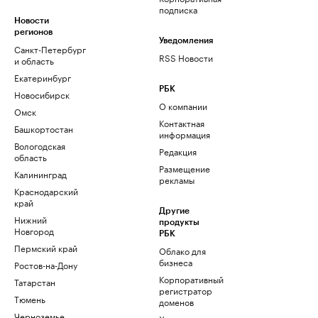
подписка
Новости
регионов
Уведомления
Санкт-Петербург
RSS Новости
и область
Екатеринбург
РБК
Новосибирск
О компании
Омск
Контактная
Башкортостан
информация
Вологодская
Редакция
область
Размещение
Калининград
рекламы
Краснодарский
край
Другие
Нижний
продукты
Новгород
РБК
Пермский край
Облако для
бизнеса
Ростов-на-Дону
Корпоративный
Татарстан
регистратор
Тюмень
доменов
Черноземье