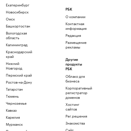
Екатеринбург
РБК
Новосибирск
О компании
Омск
Контактная
Башкортостан
информация
Вологодская
Редакция
область
Размещение
Калининград
рекламы
Краснодарский
край
Другие
Нижний
продукты
Новгород
РБК
Пермский край
Облако для
бизнеса
Ростов-на-Дону
Корпоративный
Татарстан
регистратор
Тюмень
доменов
Черноземье
Хостинг
сайтов
Кавказ
Рег.решения
Карелия
Знакомства
Мурманск
Сайт
Приморский