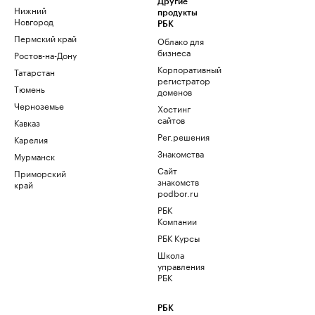
Другие
Нижний
продукты
Новгород
РБК
Пермский край
Облако для
бизнеса
Ростов-на-Дону
Корпоративный
Татарстан
регистратор
Тюмень
доменов
Черноземье
Хостинг
сайтов
Кавказ
Рег.решения
Карелия
Знакомства
Мурманск
Сайт
Приморский
знакомств
край
podbor.ru
РБК
Компании
РБК Курсы
Школа
управления
РБК
РБК